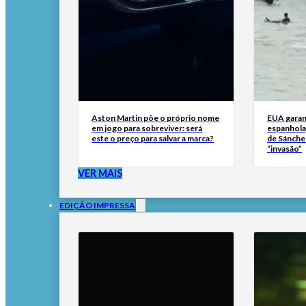
Aston Martin põe o próprio nome
EUA garan
em jogo para sobreviver: será
espanhola
este o preço para salvar a marca?
de Sánche
“invasão”
VER MAIS
EDIÇÃO IMPRESSA