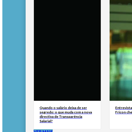
Quando o salário deixa de ser
Entrevist
segredo: o que muda com a nova
Fricon ch
directiva de Transparência
Salarial?
VER MAIS