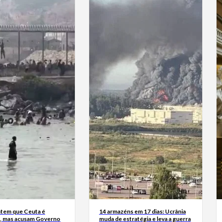
tem que Ceuta é
14 armazéns em 17 dias: Ucrânia
, mas acusam Governo
muda de estratégia e leva a guerra