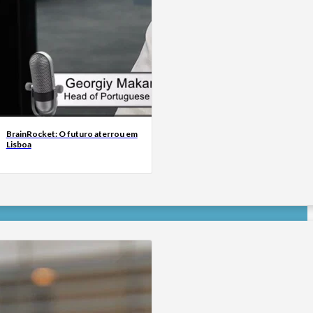
BrainRocket: O futuro aterrou em
Lisboa