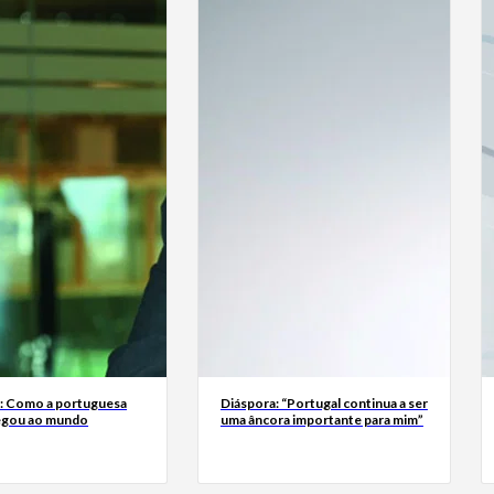
a: Como a portuguesa
Diáspora: “Portugal continua a ser
egou ao mundo
uma âncora importante para mim”