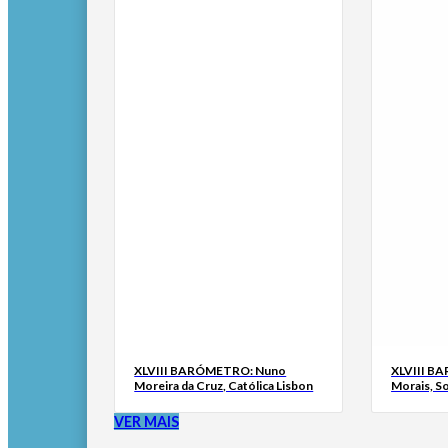
XLVIII BARÓMETRO: Nuno
XLVIII B
Moreira da Cruz, Católica Lisbon
Morais, S
VER MAIS