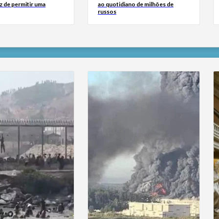
z de permitir uma
ao quotidiano de milhões de
russos