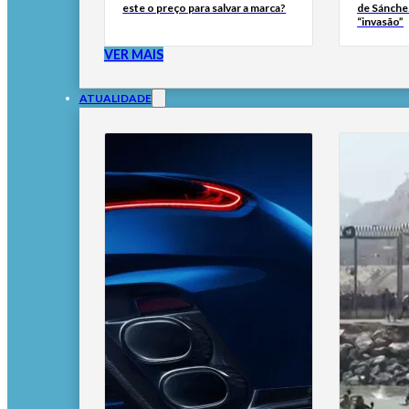
este o preço para salvar a marca?
de Sánche
“invasão”
VER MAIS
ATUALIDADE