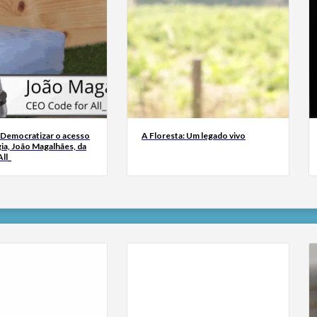
 Democratizar o acesso
A Floresta: Um legado vivo
ia, João Magalhães, da
ll_