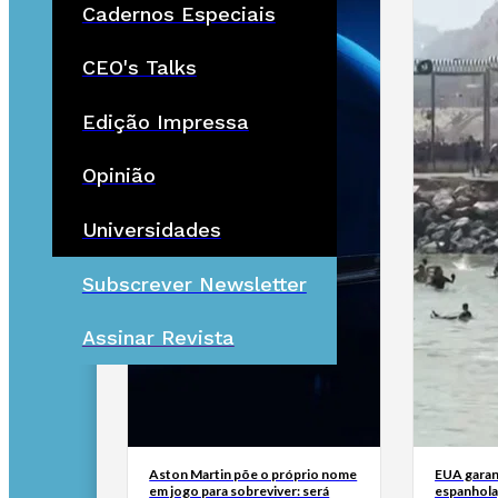
Cadernos Especiais
CEO's Talks
Edição Impressa
Opinião
Universidades
Subscrever Newsletter
Assinar Revista
Aston Martin põe o próprio nome
EUA garan
em jogo para sobreviver: será
espanhola