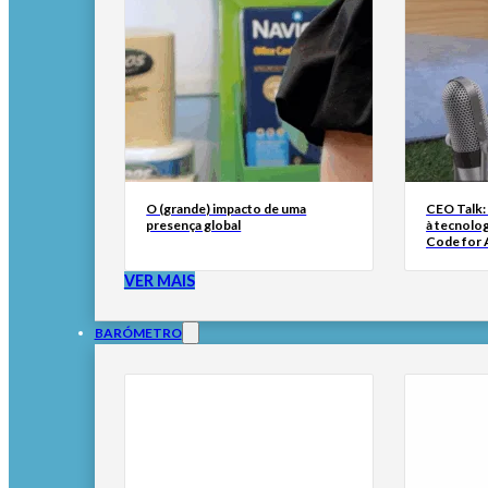
O (grande) impacto de uma
CEO Talk:
presença global
à tecnolog
Code for A
VER MAIS
BARÓMETRO