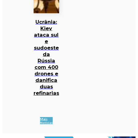
Ucrânia:
Kiev
ataca sul
e
sudoeste
da
Rússia
com 400
drones e
danifica
duas
refinarias
Mais
Notícias