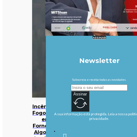
ASSINAR
Newsletter
Subscreva e receba todas as novidades.
Assinar
Incêndios:
Fogo rural
A sua informação está protegida. Leia a nossa políti
em
privacidade.
Fornos de
Algodres