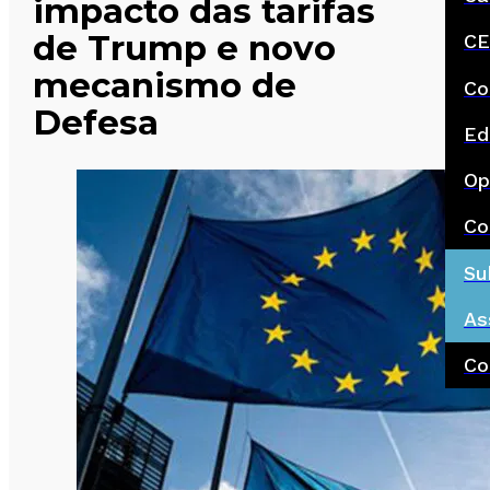
impacto das tarifas
de Trump e novo
CE
mecanismo de
Co
Defesa
Ed
Op
Co
Su
As
Co