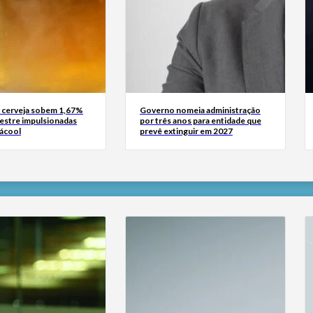
 cerveja sobem 1,67%
Governo nomeia administração
mestre impulsionadas
por três anos para entidade que
 ácool
prevê extinguir em 2027