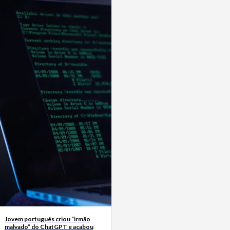
Jovem português criou “irmão
malvado” do ChatGPT e acabou