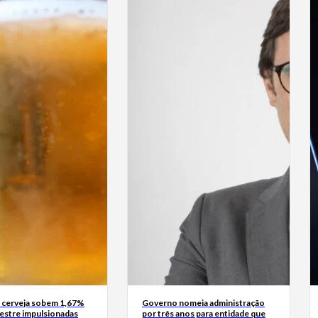
 cerveja sobem 1,67%
Governo nomeia administração
mestre impulsionadas
por três anos para entidade que