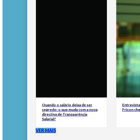
Quando o salário deixa de ser
Entrevist
segredo: o que muda com a nova
Fricon ch
directiva de Transparência
Salarial?
VER MAIS