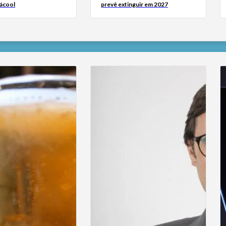
 ácool
prevê extinguir em 2027