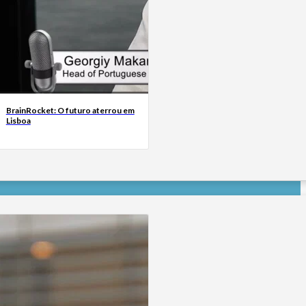
BrainRocket: O futuro aterrou em
Lisboa