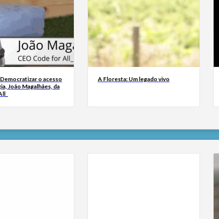
 Democratizar o acesso
A Floresta: Um legado vivo
ia, João Magalhães, da
ll_