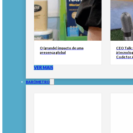
O (grande) impacto de uma
CEO Talk:
presença global
à tecnolog
Code for A
VER MAIS
BARÓMETRO