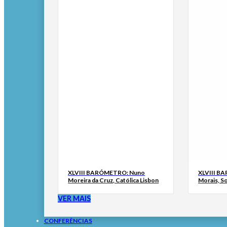
XLVIII BARÓMETRO: Nuno
XLVIII B
Moreira da Cruz, Católica Lisbon
Morais, S
VER MAIS
CONFERÊNCIAS