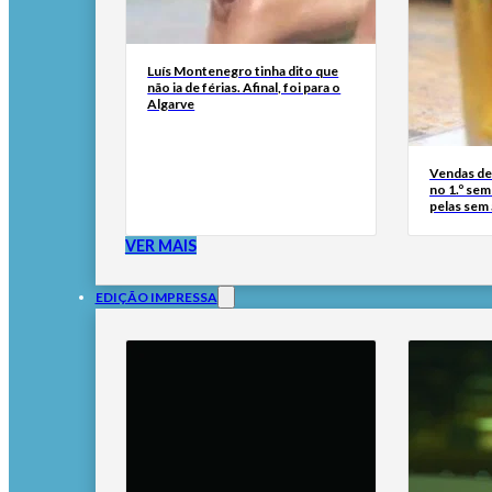
Luís Montenegro tinha dito que
não ia de férias. Afinal, foi para o
Algarve
Vendas de
no 1.º se
pelas sem
VER MAIS
EDIÇÃO IMPRESSA