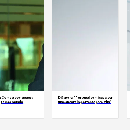
a: Como a portuguesa
Diáspora: “Portugal continua a ser
egou ao mundo
uma âncora importante para mim”