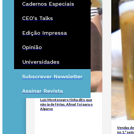
Cadernos Especiais
CEO's Talks
Edição Impressa
Opinião
Universidades
Subscrever Newsletter
Assinar Revista
Luís Montenegro tinha dito que
não ia de férias. Afinal, foi para o
Algarve
Vendas de
no 1.º se