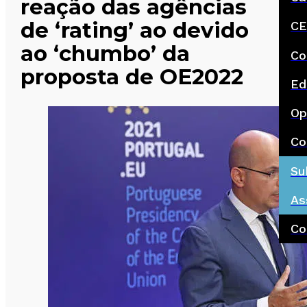
reação das agências
de ‘rating’ ao devido
CE
ao ‘chumbo’ da
Co
proposta de OE2022
Ed
Op
Co
Su
As
Co