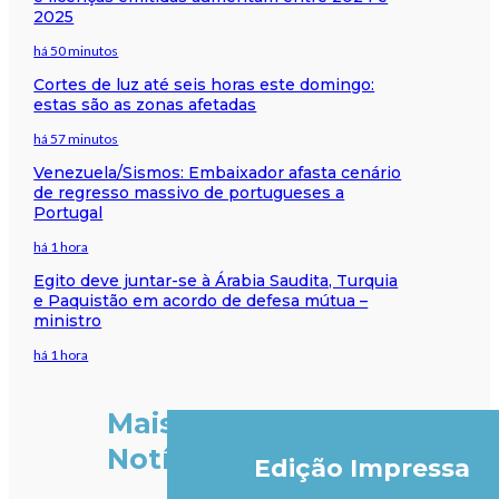
2025
há 50 minutos
Cortes de luz até seis horas este domingo:
estas são as zonas afetadas
há 57 minutos
Venezuela/Sismos: Embaixador afasta cenário
de regresso massivo de portugueses a
Portugal
há 1 hora
Egito deve juntar-se à Árabia Saudita, Turquia
e Paquistão em acordo de defesa mútua –
ministro
há 1 hora
Mais
Notícias
Edição Impressa