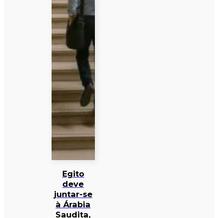
Egito
deve
juntar-se
à Árabia
Saudita,