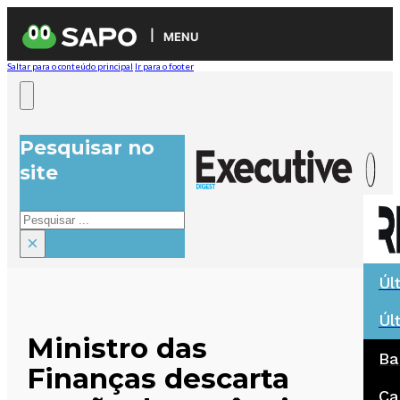
MENU
Saltar para o conteúdo principal
Ir para o footer
Pesquisar no
site
Pesquisar
×
Úl
Úl
Ministro das
Ba
Finanças descarta
Ca