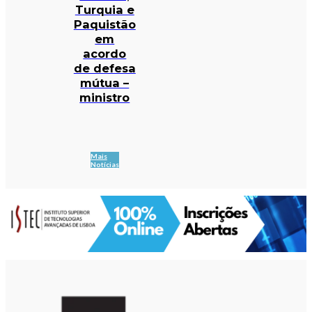
Turquia e
Paquistão
em
acordo
de defesa
mútua –
ministro
Mais
Notícias