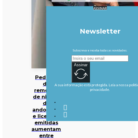
ASSINAR
Newsletter
Subscreva e receba todas as novidades.
Assinar
Pedidos
de
A sua informação está protegida. Leia a nossa políti
remoção
privacidade.
de ninhos
de
andorinha
e licenças
emitidas
aumentam
entre