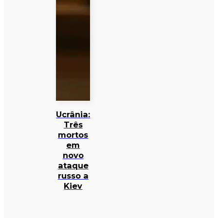
Ucrânia:
Três
mortos
em
novo
ataque
russo a
Kiev