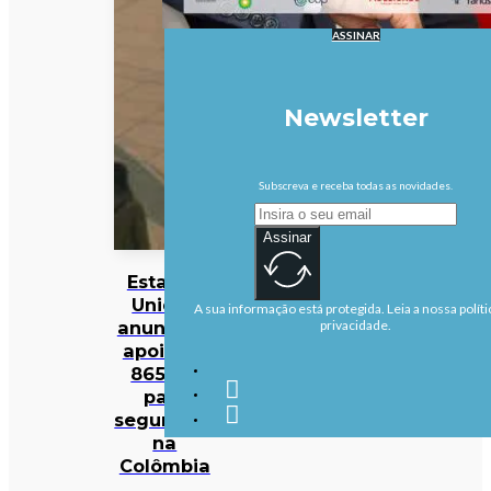
ASSINAR
Newsletter
Subscreva e receba todas as novidades.
Assinar
Estados
Unidos
A sua informação está protegida. Leia a nossa políti
anunciam
privacidade.
apoio de
865 ME
para
segurança
na
Colômbia