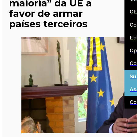
maioria” da UE a
favor de armar
CE
países terceiros
Co
Ed
Op
Co
Su
As
Co