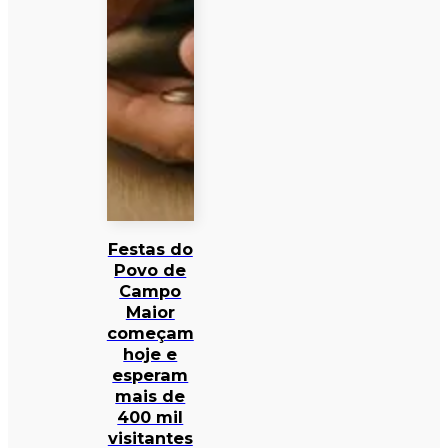
Festas do
Povo de
Campo
Maior
começam
hoje e
esperam
mais de
400 mil
visitantes