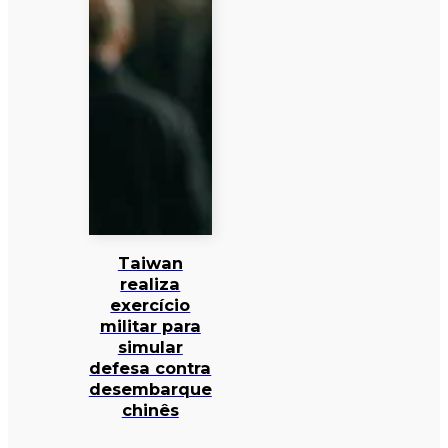
Taiwan
realiza
exercício
militar para
simular
defesa contra
desembarque
chinês