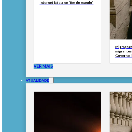
Internet já fala no “fim do mundo”
Migrações
migrantes
Governo l
VER MAIS
ATUALIDADE