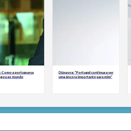
a: Como a portuguesa
Diáspora: “Portugal continua a ser
egou ao mundo
uma âncora importante para mim”