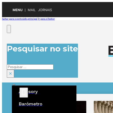
MENU
MAIL
JORNAIS
Saltar para o conteúdo principal
Ir para o footer
Pesquisar no site
Pesquisar
×
Advisory
ÚLTIMAS
Barómetro