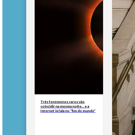
Três fenómenos raros vão
coincidir na mesma noite… e a
Internet já fala no “fim do mundo”