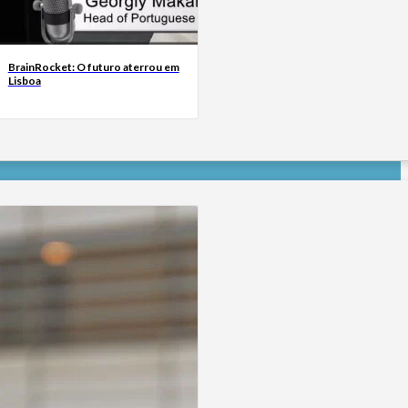
BrainRocket: O futuro aterrou em
Lisboa