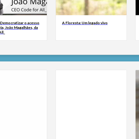
 Democratizar o acesso
A Floresta: Um legado vivo
ia, João Magalhães, da
ll_