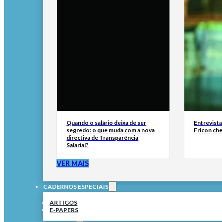
Quando o salário deixa de ser
Entrevist
segredo: o que muda com a nova
Fricon ch
directiva de Transparência
Salarial?
VER MAIS
CADERNOS ESPECIAIS
ARTIGOS
E-PAPERS