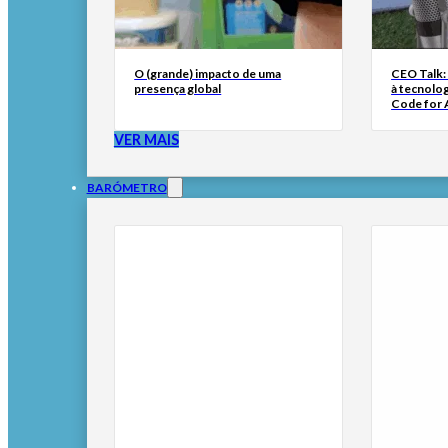
O (grande) impacto de uma
CEO Talk:
presença global
à tecnolog
Code for A
VER MAIS
BARÓMETRO