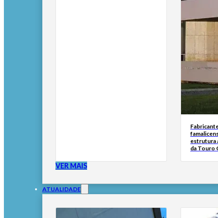
Fabricante
famalicen
estrutura 
da Touro 
VER MAIS
ATUALIDADE