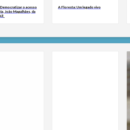
 Democratizar o acesso
A Floresta: Um legado vivo
ia, João Magalhães, da
ll_