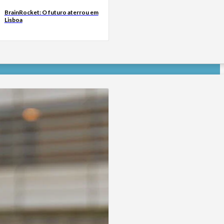
BrainRocket: O futuro aterrou em
Lisboa