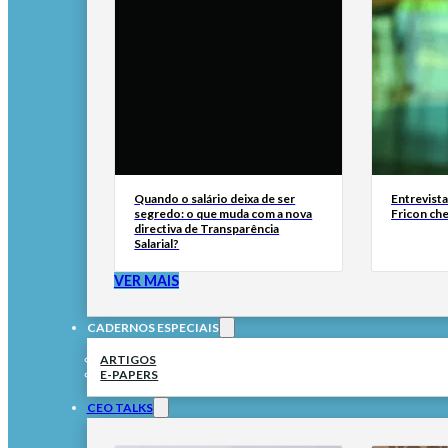
Quando o salário deixa de ser
Entrevist
segredo: o que muda com a nova
Fricon ch
directiva de Transparência
Salarial?
VER MAIS
CADERNOS ESPECIAIS
ARTIGOS
E-PAPERS
CEO TALKS