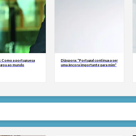
a: Como a portuguesa
Diáspora: “Portugal continua a ser
egou ao mundo
uma âncora importante para mim”