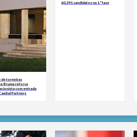
60.391 candidatos na 1.ª fase
 de torneiras
se Bruma reforça
acionista com entrada
Capital Partners