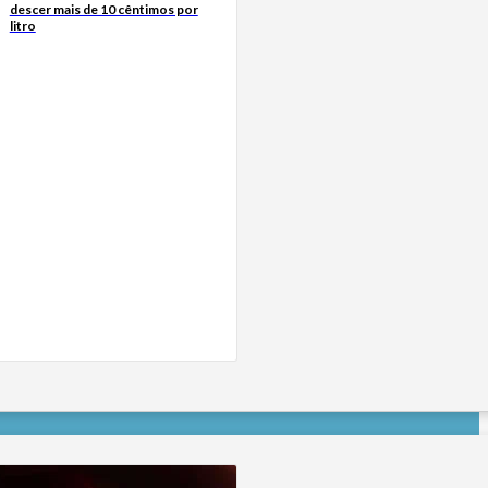
descer mais de 10 cêntimos por
litro