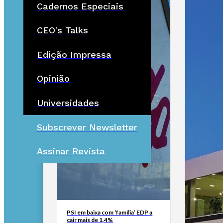
Cadernos Especiais
CEO's Talks
Edição Impressa
Opinião
Universidades
Subscrever Newsletter
Assinar Revista
PSI em baixa com ‘família’ EDP a
cair mais de 1,4%