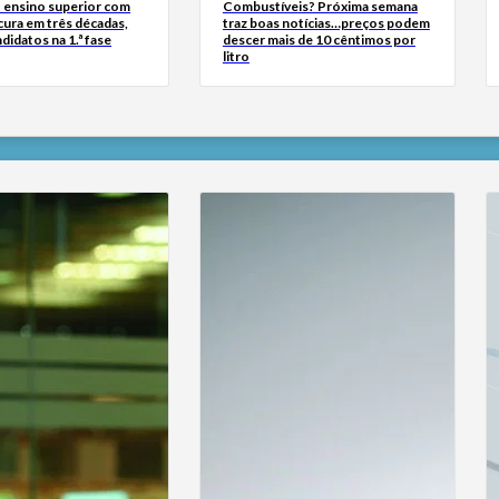
 ensino superior com
Combustíveis? Próxima semana
cura em três décadas,
traz boas notícias…preços podem
didatos na 1.ª fase
descer mais de 10 cêntimos por
litro