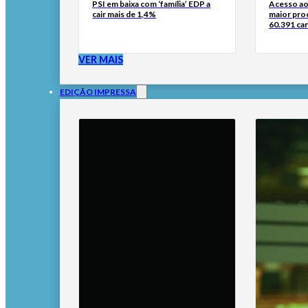
PSI em baixa com ‘família’ EDP a
Acesso ao
cair mais de 1,4%
maior pro
60.391 can
VER MAIS
EDIÇÃO IMPRESSA