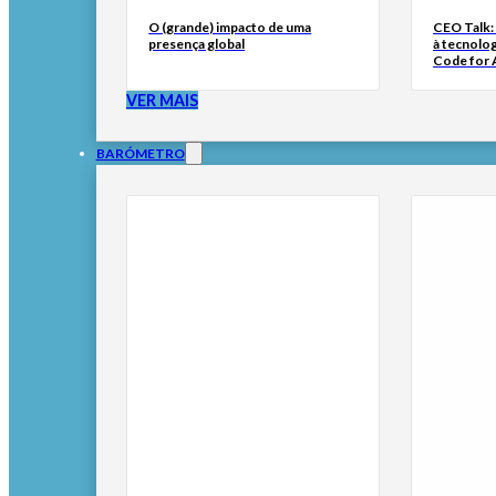
O (grande) impacto de uma
CEO Talk:
presença global
à tecnolog
Code for A
VER MAIS
BARÓMETRO