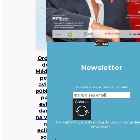
ASSINAR
Ordem
dos
Newsletter
Médicos
pede
avisos
Subscreva e receba todas as novidades.
públicos
para
Assinar
evitar
danos
na visão
A sua informação está protegida. Leia a nossa políti
no
privacidade.
eclipse
solar