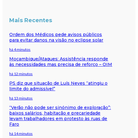
Mais Recentes
Ordem dos Médicos pede avisos públicos
para evitar danos na visão no eclipse solar
há 4 minutos
Moçambique/Ataques: Assistência responde
às necessidades mas precisa de reforço – OIM
há 12 minutos
PS diz que situação de Luís Neves “atingiu o
limite do admissível”
há 13 minutos
“Verão não pode ser sinónimo de exploração”:
baixos salários, habitação e precariedade
levam trabalhadores em protesto às ruas de
Faro
há 14 minutos