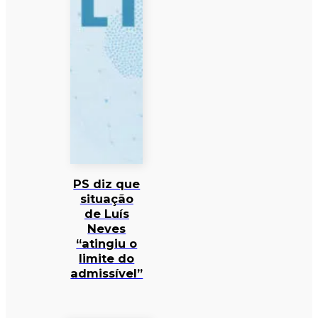
PS diz que
situação
de Luís
Neves
“atingiu o
limite do
admissível”