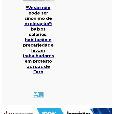
“Verão não
pode ser
sinónimo de
exploração”:
baixos
salários,
habitação e
precariedade
levam
trabalhadores
em protesto
às ruas de
Faro
Mais
Notícias