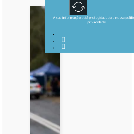
A sua informação está protegida. Leia a nossa políti
privacidade.