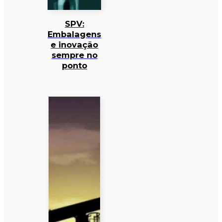
SPV:
Embalagens
e inovação
sempre no
ponto