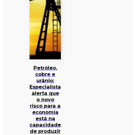
Petróleo,
cobre e
urânio:
Especialista
alerta que
o novo
risco para a
economia
está na
capacidade
de produzir