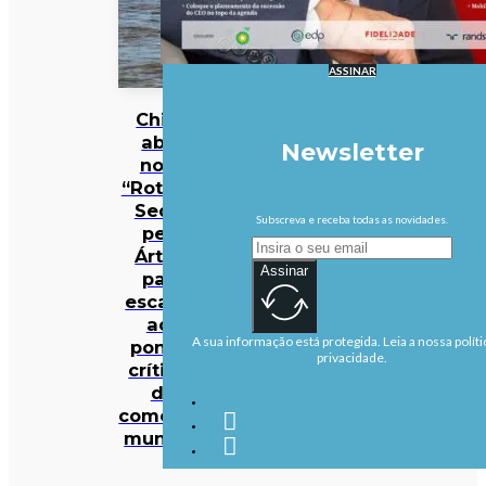
ASSINAR
China
abre
Newsletter
nova
“Rota da
Seda”
Subscreva e receba todas as novidades.
pelo
Ártico
Assinar
para
escapar
aos
A sua informação está protegida. Leia a nossa políti
pontos
privacidade.
críticos
do
comércio
mundial