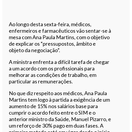
Ao longo desta sexta-feira, médicos,
enfermeiros e farmacêuticos vão sentar-se à
mesa com Ana Paula Martins, com o objetivo
de explicar os “pressupostos, âmbito e
objeto da negociação”.
A ministra enfrenta a difícil tarefa de chegar
a um acordo com os profissionais para
melhorar as condições de trabalho, em
particular as remunerações.
No que diz respeito aos médicos, Ana Paula
Martins tem logo à partida a exigência de um
aumento de 15% nos salários base para
cumprir o acordo feito entre o SIM e o
anterior ministro da Saúde, Manuel Pizarro, e
um reforço de 30% pago em duas fases. A
primeira metade está em vigor desde o início