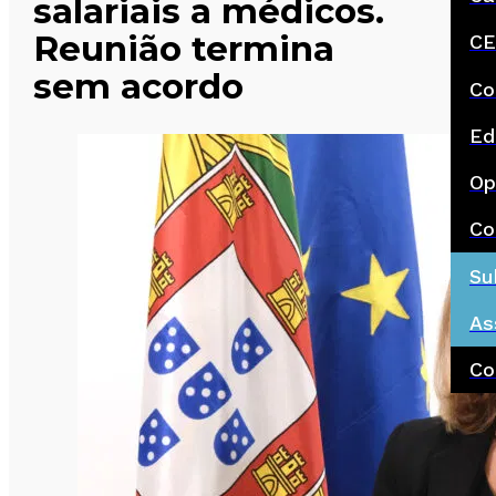
salariais a médicos.
Reunião termina
CE
sem acordo
Co
Ed
Op
Co
Su
As
Co