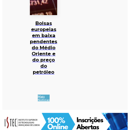
Bolsas
europeias
em baixa
pendentes
do Médio
Oriente e
do preço
do
petróleo
Mais
Notícias