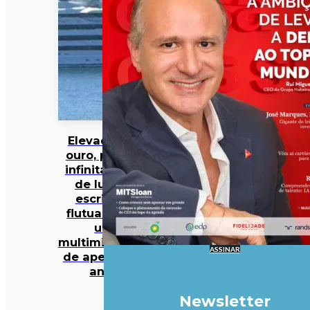
Elevador de
ouro, piscina
infinita e spa
de luxo: o
escritório
flutuante de
um
multimilionário
ASSINAR
de apenas 27
anos
Newsletter