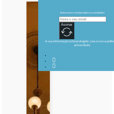
Subscreva e receba todas as novidades.
Assinar
A sua informação está protegida. Leia a nossa políti
privacidade.