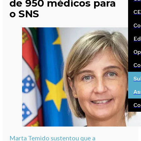
de 950 médicos para
o SNS
CE
Co
Ed
Op
Co
Su
As
Co
Marta Temido sustentou que a