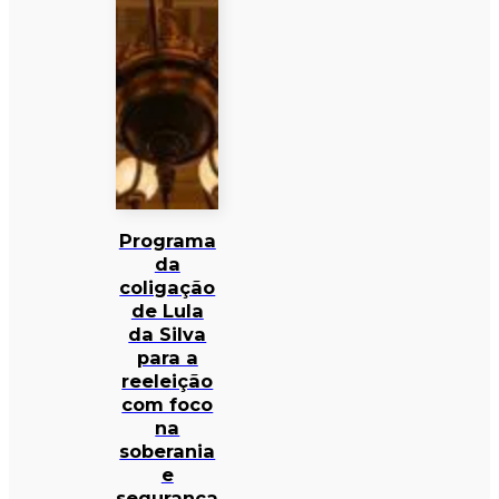
Programa
da
coligação
de Lula
da Silva
para a
reeleição
com foco
na
soberania
e
segurança