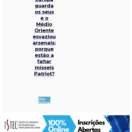
guarda
os seus
e o
Médio
Oriente
esvaziou
arsenais:
porque
estão a
faltar
mísseis
Patriot?
Mais
Notícias