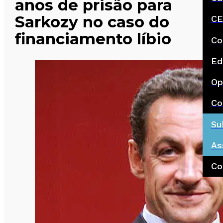
anos de prisão para
Sarkozy no caso do
CE
financiamento líbio
Co
Ed
Op
Co
Su
As
Co