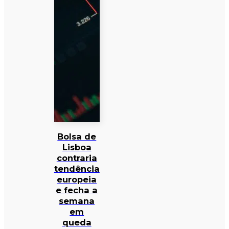
Bolsa de
Lisboa
contraria
tendência
europeia
e fecha a
semana
em
queda