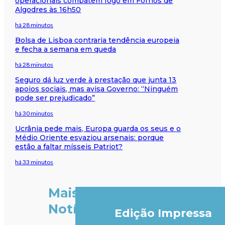
operacionais combatem fogo em Fornos de
Algodres às 16h50
há 28 minutos
Bolsa de Lisboa contraria tendência europeia
e fecha a semana em queda
há 28 minutos
Seguro dá luz verde à prestação que junta 13
apoios sociais, mas avisa Governo: “Ninguém
pode ser prejudicado”
há 30 minutos
Ucrânia pede mais, Europa guarda os seus e o
Médio Oriente esvaziou arsenais: porque
estão a faltar mísseis Patriot?
há 33 minutos
Mais
Notícias
Edição Impressa