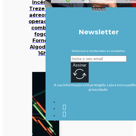
Incêndios:
Treze meios
ASSINAR
aéreos e 301
operacionais
combatem
Newsletter
fogo em
Fornos de
Algodres às
Subscreva e receba todas as novidades.
16h50
Assinar
A sua informação está protegida. Leia a nossa políti
privacidade.