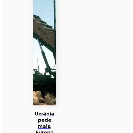
Ucrânia
pede
mais,
Europa