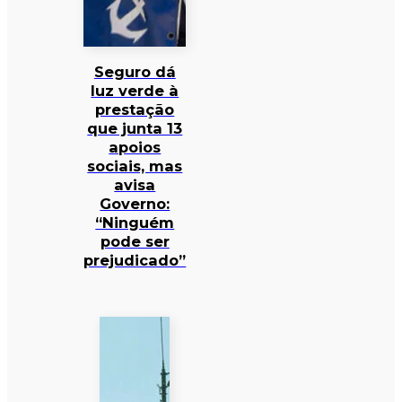
Seguro dá
luz verde à
prestação
que junta 13
apoios
sociais, mas
avisa
Governo:
“Ninguém
pode ser
prejudicado”