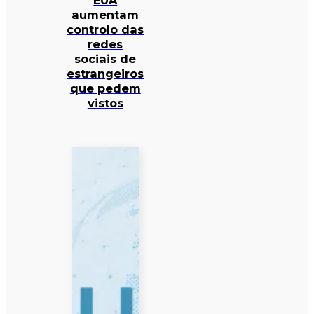
EUA
aumentam
controlo das
redes
sociais de
estrangeiros
que pedem
vistos