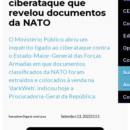
ciberataque que
revelou documentos
CE
da NATO
Co
Ed
O Ministério Público abriu um
inquérito ligado ao ciberataque contra
Op
o Estado-Maior-General das Forças
Co
Armadas em que documentos
classificados da NATO foram
Su
extraídos e colocados à venda na
As
‘darkWeb’, indicou hoje a
Procuradoria-Geral da República.
Co
Setembro 13, 2022
11:51
Executive Digest com Lusa