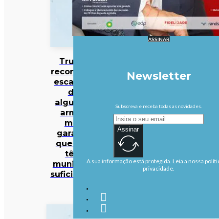
ASSINAR
Trump
reconhece
Newsletter
escassez
de
algumas
Subscreva e receba todas as novidades.
armas
mas
Assinar
garante
que EUA
têm
A sua informação está protegida. Leia a nossa políti
munições
privacidade.
suficientes