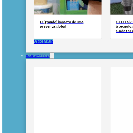
O (grande) impacto de uma
CEO Talk:
presença global
à tecnolog
Code for A
VER MAIS
BARÓMETRO