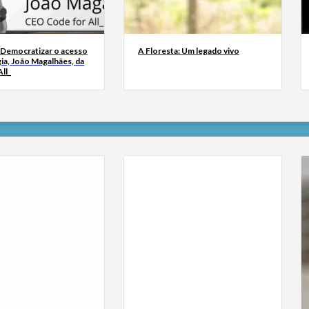
 Democratizar o acesso
A Floresta: Um legado vivo
ia, João Magalhães, da
ll_