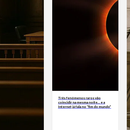
Três fenómenos raros vão
coincidir na mesma noite… e a
Internet já fala no “fim do mundo”