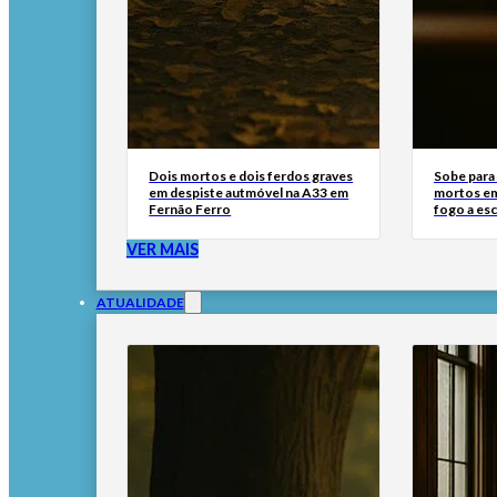
Dois mortos e dois ferdos graves
Sobe para
em despiste autmóvel na A33 em
mortos em
Fernão Ferro
fogo a esc
VER MAIS
ATUALIDADE