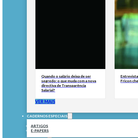
Quando o salário deixa de ser
Entrevist
segredo: o que muda com a nova
Fricon ch
directiva de Transparência
Salarial?
VER MAIS
CADERNOS ESPECIAIS
ARTIGOS
E-PAPERS