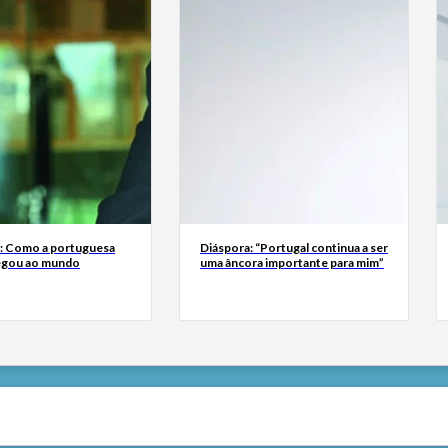
a: Como a portuguesa
Diáspora: “Portugal continua a ser
egou ao mundo
uma âncora importante para mim”