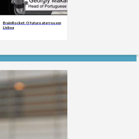
BrainRocket: O futuro aterrou em
Lisboa