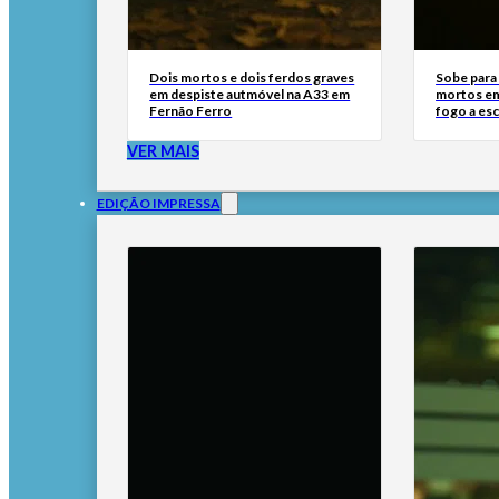
Dois mortos e dois ferdos graves
Sobe para
em despiste autmóvel na A33 em
mortos em
Fernão Ferro
fogo a esc
VER MAIS
EDIÇÃO IMPRESSA