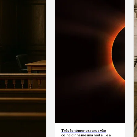
Três fenómenos raros vão
coincidir na mesma noite… e a