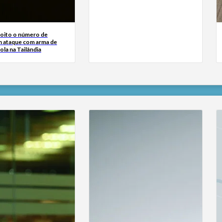
 oito o número de
 ataque com arma de
ola na Tailândia