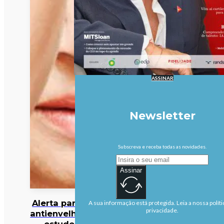
ASSINAR
Newsletter
Subscreva e receba todas as novidades.
Assinar
Alerta para cocktail
A sua informação está protegida. Leia a nossa políti
privacidade.
antienvelhecimento:
estudo deteta