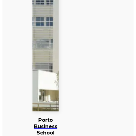
Porto
Business
School