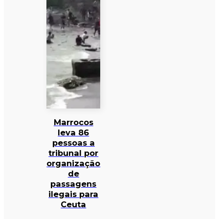
Marrocos
leva 86
pessoas a
tribunal por
organização
de
passagens
ilegais para
Ceuta