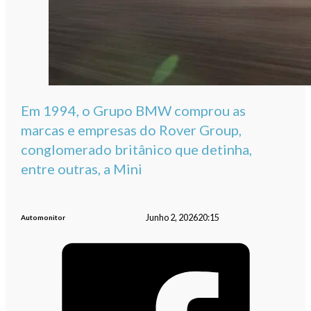
Em 1994, o Grupo BMW comprou as
marcas e empresas do Rover Group,
conglomerado britânico que detinha,
entre outras, a Mini
Junho 2, 2026
20:15
Automonitor