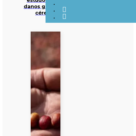
danos graves no
cérebro