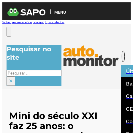
MENU
Saltar para o conteúdo principal
Ir para o footer
Pesquisar no
site
Úl
Pesquisar
×
Ba
Ca
CE
Mini do século XXI
Co
faz 25 anos: o