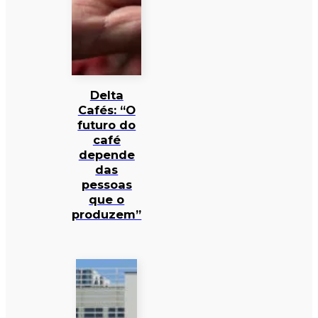
Delta
Cafés: “O
futuro do
café
depende
das
pessoas
que o
produzem”