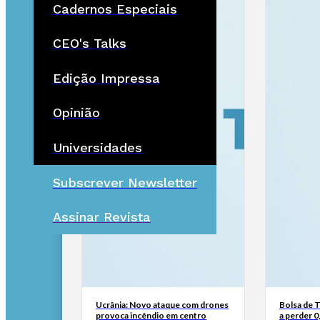
Cadernos Especiais
CEO's Talks
Edição Impressa
Opinião
Universidades
Subscrever Newsletter
Assinar Revista
Ucrânia: Novo ataque com drones
Bolsa de 
provoca incêndio em centro
a perder 0