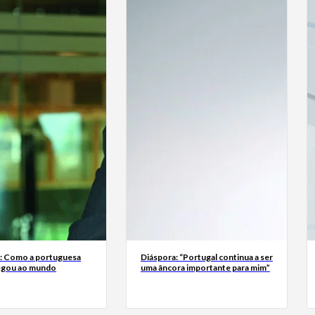
a: Como a portuguesa
Diáspora: “Portugal continua a ser
egou ao mundo
uma âncora importante para mim”