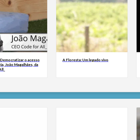
 Democratizar o acesso
A Floresta: Um legado vivo
ia, João Magalhães, da
ll_