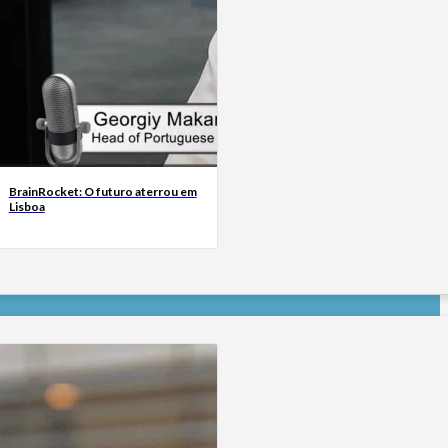
BrainRocket: O futuro aterrou em
Lisboa