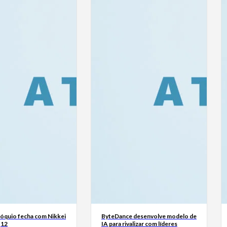
Tóquio fecha com Nikkei
ByteDance desenvolve modelo de
,12
IA para rivalizar com líderes