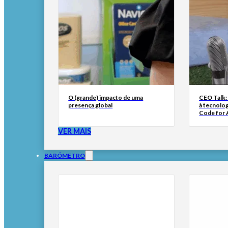
O (grande) impacto de uma
CEO Talk:
presença global
à tecnolog
Code for A
VER MAIS
BARÓMETRO