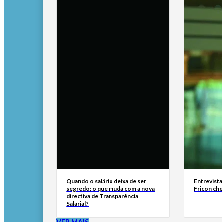
Quando o salário deixa de ser
Entrevist
segredo: o que muda com a nova
Fricon ch
directiva de Transparência
Salarial?
VER MAIS