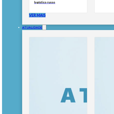
logístico russo
VER MAIS
ATUALIDADE