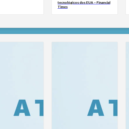
tecnológicos dos EUA – Financial
Times