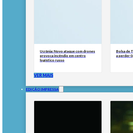
Ucrânia: Novo ataque com drones
Bolsa de 
provoca incêndio em centro
a perder 0
logístico russo
VER MAIS
EDIÇÃO IMPRESSA