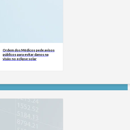
Ordem dos Médicos pede avisos
públicos para evitar danos na
visão no eclipse solar