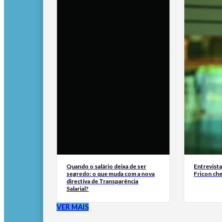
Quando o salário deixa de ser
Entrevist
segredo: o que muda com a nova
Fricon ch
directiva de Transparência
Salarial?
VER MAIS