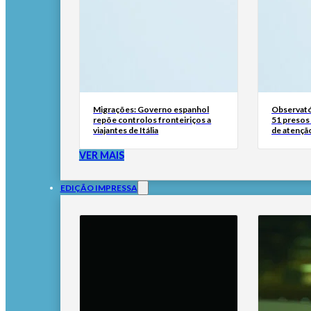
Migrações: Governo espanhol
Observató
repõe controlos fronteiriços a
51 presos 
viajantes de Itália
de atençã
VER MAIS
EDIÇÃO IMPRESSA