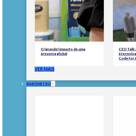
O (grande) impacto de uma
CEO Talk:
presença global
à tecnolog
Code for A
VER MAIS
BARÓMETRO