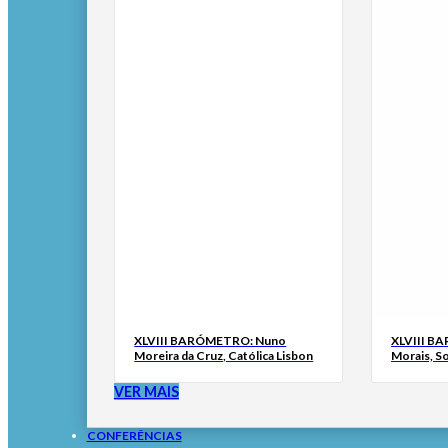
XLVIII BARÓMETRO: Nuno
XLVIII B
Moreira da Cruz, Católica Lisbon
Morais, S
VER MAIS
CONFERÊNCIAS