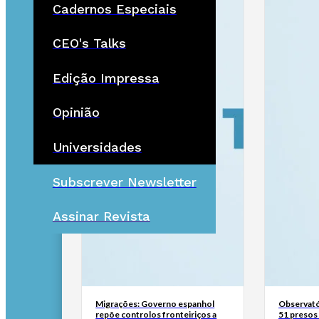
Cadernos Especiais
CEO's Talks
Edição Impressa
Opinião
Universidades
Subscrever Newsletter
Assinar Revista
Migrações: Governo espanhol
Observató
repõe controlos fronteiriços a
51 presos 