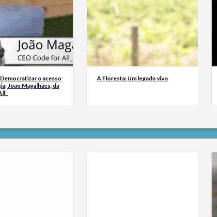
 Democratizar o acesso
A Floresta: Um legado vivo
ia, João Magalhães, da
ll_