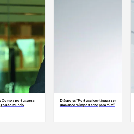
a: Como a portuguesa
Diáspora: “Portugal continua a ser
egou ao mundo
uma âncora importante para mim”