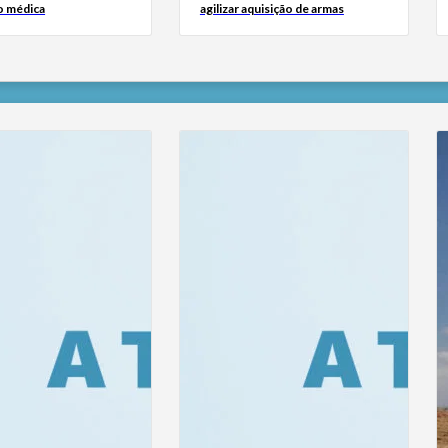
o médica
agilizar aquisição de armas