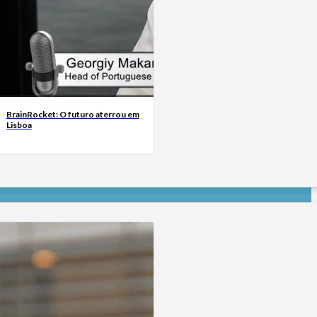
BrainRocket: O futuro aterrou em
Lisboa