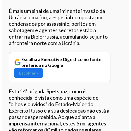
Ouvir este artigo
É mais um sinal de uma iminente invasão da
Ucrânia: uma força especial composta por
condenados por assassínio, peritos em
sabotagem e agentes secretos estão a
entrar na Bielorrússia, acumulando-se junto
à fronteira norte com a Ucrânia.
Escolha a Executive Digest como fonte
preferida no Google
Escolher ›
Esta 14ª brigada Spetsnaz, como é
conhecida, é vista como uma espécie de
“olhos e ouvidos” do Estado-Maior do
Exército Russo e a sua deslocação não está a
passar despercebida. Ao que adianta a
imprensa internacional, estes 5 mil agentes
vão reforçar os 80 mil soldados regulares