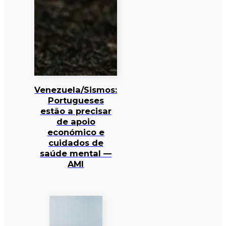
Venezuela/Sismos:
Portugueses
estão a precisar
de apoio
económico e
cuidados de
saúde mental —
AMI