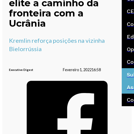
elite a caminho da
fronteira com a
CE
Ucrânia
Co
Ed
Kremlin reforça posições na vizinha
Bielorrússia
Op
Co
Fevereiro 1, 2022
16:58
Executive Digest
Su
As
Co