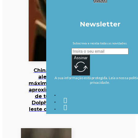
ASSINAR
Newsletter
Subscreva e receba todas as novidades.
Assinar
China em
alerta
A sua informação está protegida. Leia a nossa políti
máximo com
privacidade.
aproximação
de tufão
Dolphin ao
leste do país