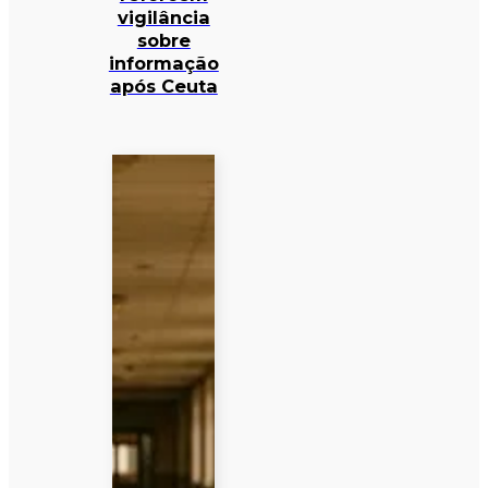
vigilância
sobre
informação
após Ceuta