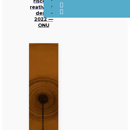
risco de
reativação
desde
2022 —
ONU