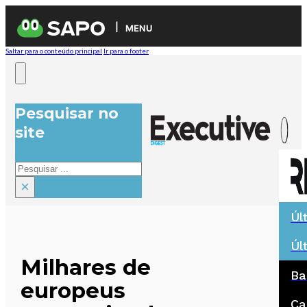
MENU
Saltar para o conteúdo principal
Ir para o footer
Pesquisar no
site
Pesquisar
×
Úl
Úl
Milhares de
Ba
europeus
Ca