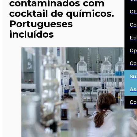
contaminados com
cocktail de químicos.
CE
Portugueses
Co
incluídos
Ed
Op
Co
Su
As
Co