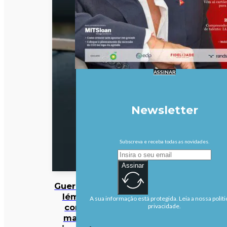
ASSINAR
Newsletter
Subscreva e receba todas as novidades.
Assinar
Guerra no
Iémen
A sua informação está protegida. Leia a nossa políti
corre
privacidade.
maior