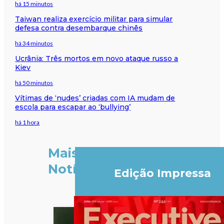
há 15 minutos
Taiwan realiza exercício militar para simular
defesa contra desembarque chinês
há 34 minutos
Ucrânia: Três mortos em novo ataque russo a
Kiev
há 50 minutos
Vítimas de ‘nudes’ criadas com IA mudam de
escola para escapar ao ‘bullying’
há 1 hora
Mais
Notícias
Edição Impressa