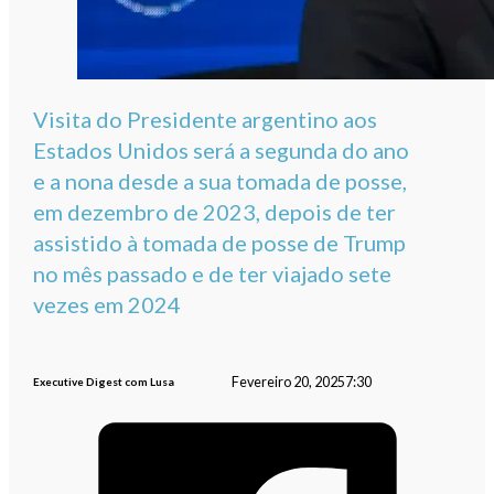
Visita do Presidente argentino aos
Estados Unidos será a segunda do ano
e a nona desde a sua tomada de posse,
em dezembro de 2023, depois de ter
assistido à tomada de posse de Trump
no mês passado e de ter viajado sete
vezes em 2024
Fevereiro 20, 2025
7:30
Executive Digest com Lusa