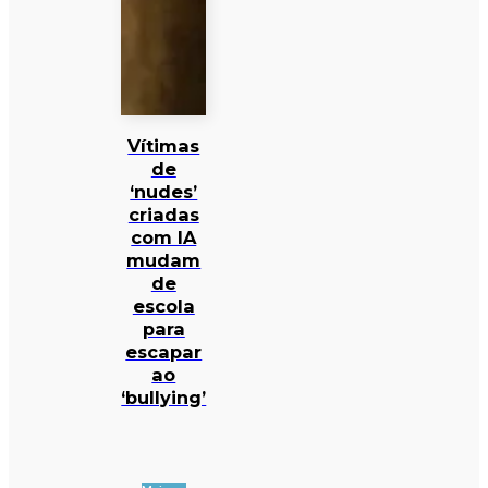
Vítimas
de
‘nudes’
criadas
com IA
mudam
de
escola
para
escapar
ao
‘bullying’