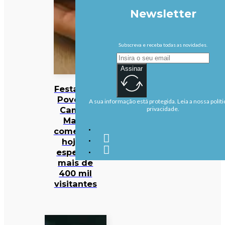
Newsletter
Subscreva e receba todas as novidades.
Assinar
Festas do
Povo de
A sua informação está protegida. Leia a nossa políti
Campo
privacidade.
Maior
começam
hoje e
esperam
mais de
400 mil
visitantes