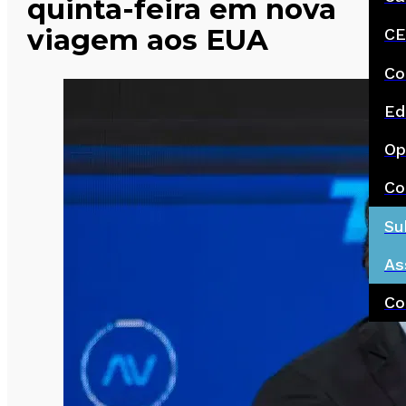
quinta-feira em nova
viagem aos EUA
CE
Co
Ed
Op
Co
Su
As
Co