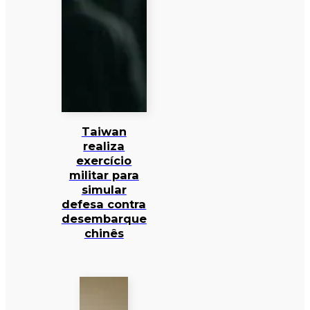
Taiwan
realiza
exercício
militar para
simular
defesa contra
desembarque
chinês