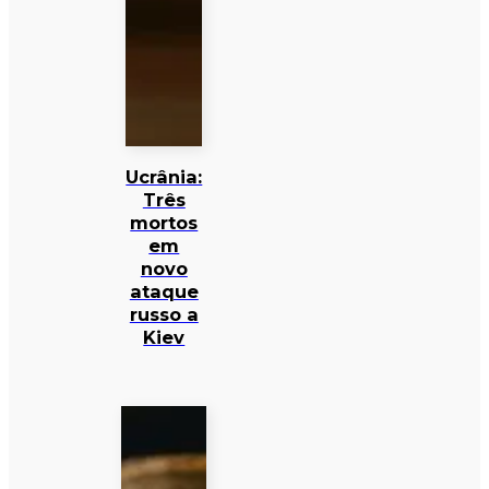
Ucrânia:
Três
mortos
em
novo
ataque
russo a
Kiev