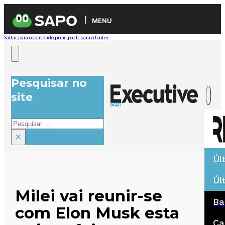
MENU
Saltar para o conteúdo principal
Ir para o footer
Pesquisar no
site
Pesquisar
×
Úl
Úl
Milei vai reunir-se
Ba
com Elon Musk esta
Ca