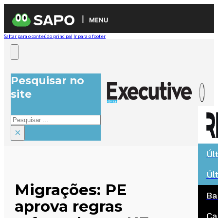
MENU
Saltar para o conteúdo principal
Ir para o footer
Pesquisar no
site
Pesquisar
×
Úl
Úl
Migrações: PE
Ba
aprova regras
Ca