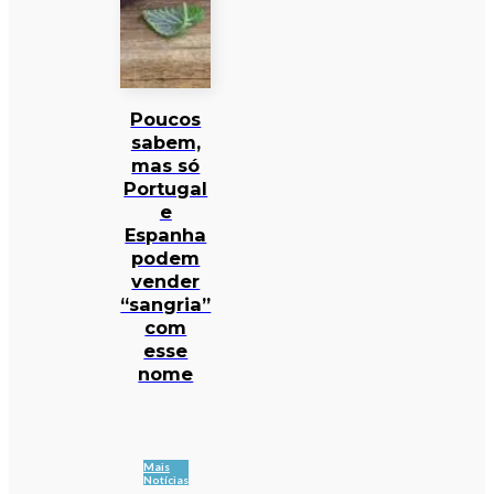
Poucos
sabem,
mas só
Portugal
e
Espanha
podem
vender
“sangria”
com
esse
nome
Mais
Notícias