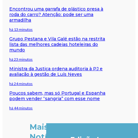
Encontrou uma garrafa de plástico presa à
roda do carro? Atenção: pode ser uma
armadilha
há 13 minutos
Grupo Pestana e Vila Galé estão na restrita
lista das melhores cadeias hoteleiras do
mundo
há 23 minutos
Ministra da Justiça ordena auditoria à PJ e
avaliação à gestão de Luís Neves
há 24 minutos
Poucos sabem, mas só Portugal e Espanha
podem vender “sangria” com esse nome
há 44 minutos
Mais
Notícias