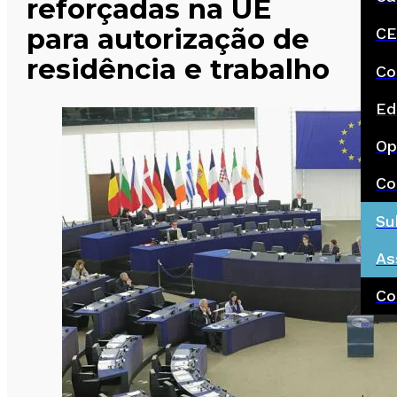
reforçadas na UE
para autorização de
CE
residência e trabalho
Co
Ed
Op
Co
Su
As
Co