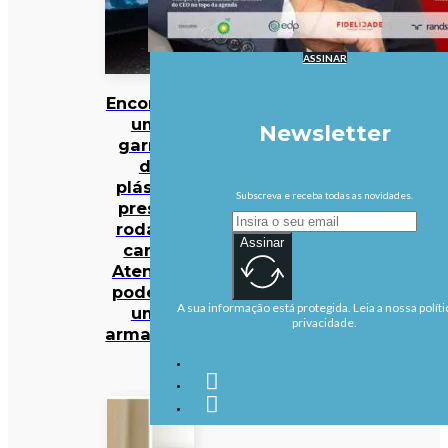
ASSINAR
Encontrou
uma
Newsletter
garrafa
de
plástico
Subscreva e receba todas as novidades.
presa à
roda do
Assinar
carro?
Atenção:
pode ser
A sua informação está protegida. Leia a nossa políti
uma
privacidade.
armadilha