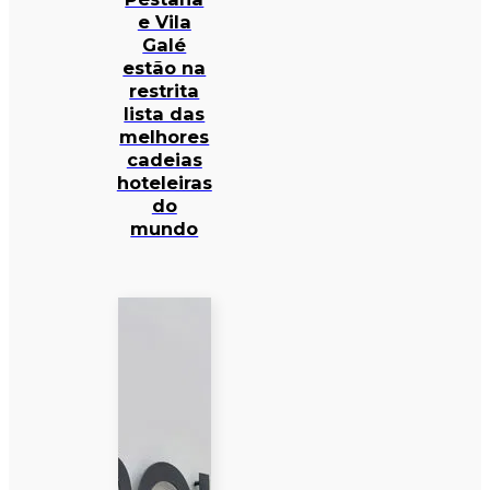
e Vila
Galé
estão na
restrita
lista das
melhores
cadeias
hoteleiras
do
mundo