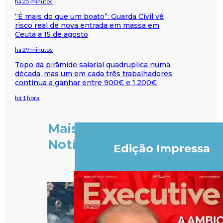
há 25 minutos
“É mais do que um boato”: Guarda Civil vê
risco real de nova entrada em massa em
Ceuta a 15 de agosto
há 29 minutos
Topo da pirâmide salarial quadruplica numa
década, mas um em cada três trabalhadores
continua a ganhar entre 900€ e 1.200€
há 1 hora
Mais
Notícias
Edição Impressa