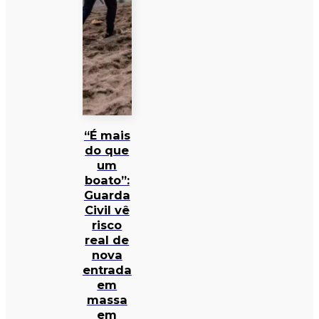
“É mais
do que
um
boato”:
Guarda
Civil vê
risco
real de
nova
entrada
em
massa
em