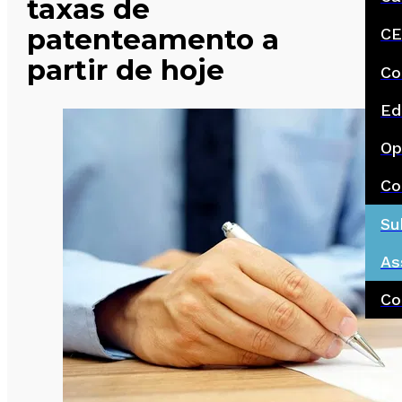
taxas de
patenteamento a
CE
partir de hoje
Co
Ed
Op
Co
Su
As
Co