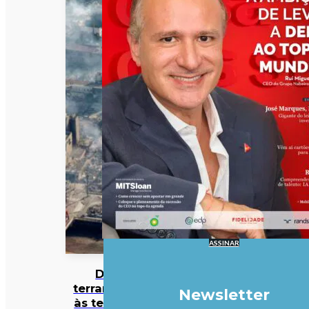
ASSINAR
Do
terramoto
Newsletter
às teorias