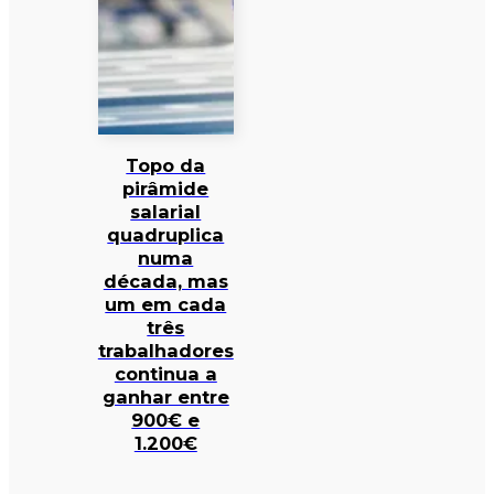
Topo da
pirâmide
salarial
quadruplica
numa
década, mas
um em cada
três
trabalhadores
continua a
ganhar entre
900€ e
1.200€