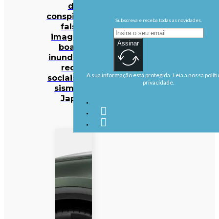
da
conspiração:
Subscreva e receba todas as novidades.
falsas
imagens e
Assinar
boatos
inundam as
redes
A sua informação está protegida. Leia a nossa políti
sociais após
privacidade.
sismo no
Japão