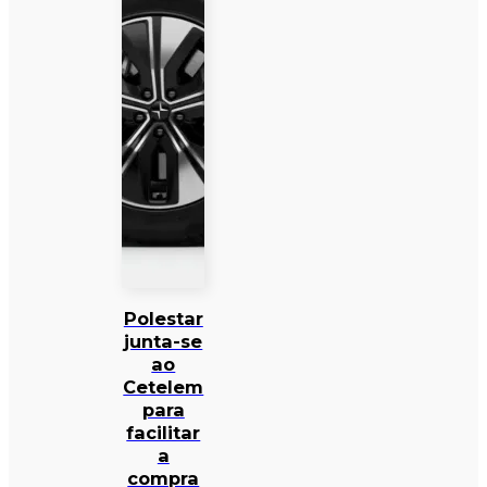
Polestar
junta-se
ao
Cetelem
para
facilitar
a
compra