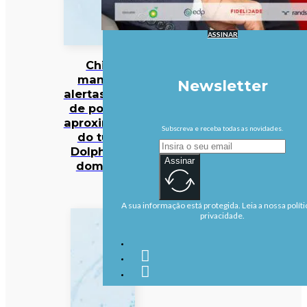
ASSINAR
China
mantém
Newsletter
alertas antes
de possível
aproximação
Subscreva e receba todas as novidades.
do tufão
Dolphin no
Assinar
domingo
A sua informação está protegida. Leia a nossa políti
privacidade.