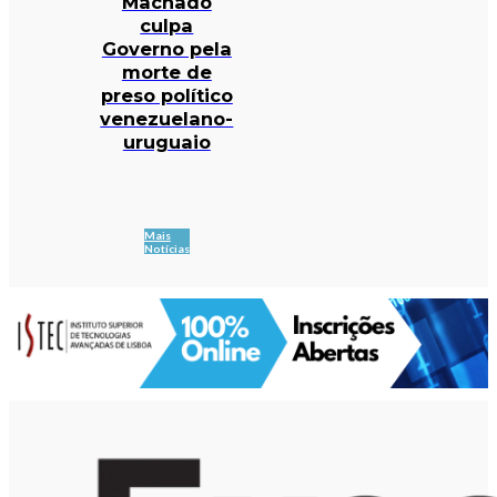
Machado
culpa
Governo pela
morte de
preso político
venezuelano-
uruguaio
Mais
Notícias