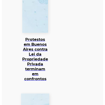
Protestos
em Buenos
Aires contra
Lei da
Propriedade
Privada
terminam
em
confrontos