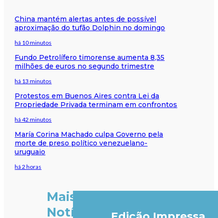
China mantém alertas antes de possível
aproximação do tufão Dolphin no domingo
há 10 minutos
Fundo Petrolífero timorense aumenta 8,35
milhões de euros no segundo trimestre
há 13 minutos
Protestos em Buenos Aires contra Lei da
Propriedade Privada terminam em confrontos
há 42 minutos
María Corina Machado culpa Governo pela
morte de preso político venezuelano-
uruguaio
há 2 horas
Mais
Notícias
Edição Impressa