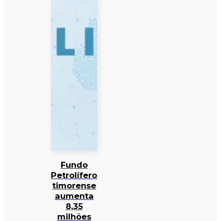
Fundo
Petrolífero
timorense
aumenta
8,35
milhões