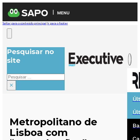
MENU
Saltar para o conteúdo principal
Ir para o footer
Pesquisar no
site
Pesquisar
×
Úl
Úl
Metropolitano de
Ba
Lisboa com
Ca