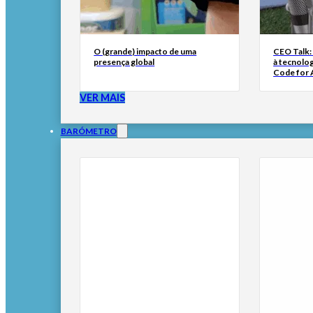
O (grande) impacto de uma
CEO Talk:
presença global
à tecnolog
Code for A
VER MAIS
BARÓMETRO