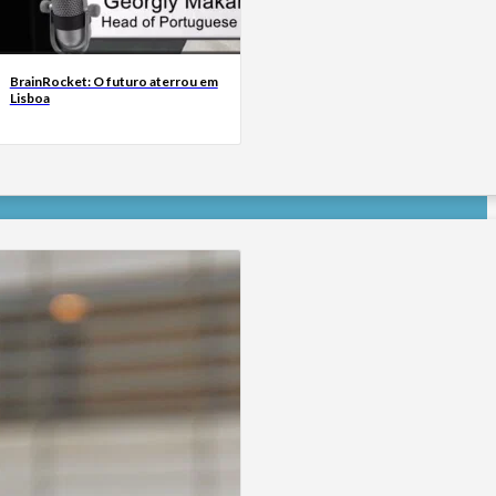
BrainRocket: O futuro aterrou em
Lisboa