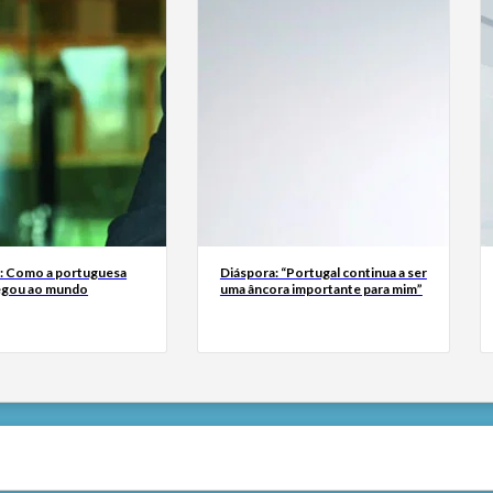
a: Como a portuguesa
Diáspora: “Portugal continua a ser
egou ao mundo
uma âncora importante para mim”