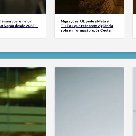
 Iémen corre maior
Migrações: UE pede a Meta e
eativação desde 2022 —
TikTok que reforcem vigilância
sobre informação após Ceuta