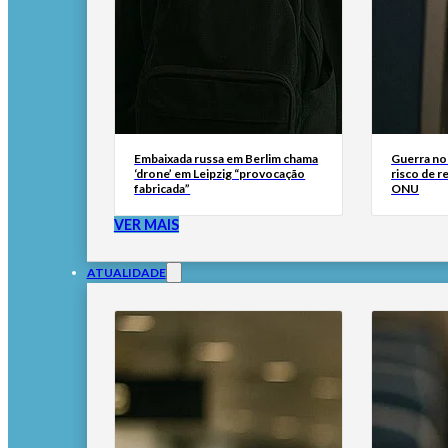
Embaixada russa em Berlim chama
Guerra no
‘drone’ em Leipzig “provocação
risco de r
fabricada”
ONU
VER MAIS
ATUALIDADE