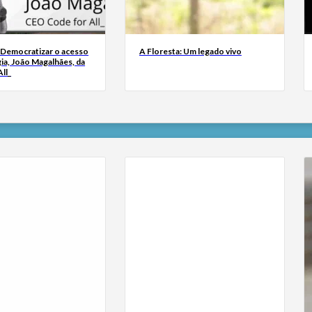
 Democratizar o acesso
A Floresta: Um legado vivo
ia, João Magalhães, da
ll_