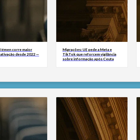
 Iémen corre maior
Migrações: UE pede a Meta e
eativação desde 2022 —
TikTok que reforcem vigilância
sobre informação após Ceuta