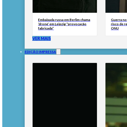
Embaixada russa em Berlim chama
Guerra no
‘drone’ em Leipzig “provocação
risco de r
fabricada”
ONU
VER MAIS
EDIÇÃO IMPRESSA