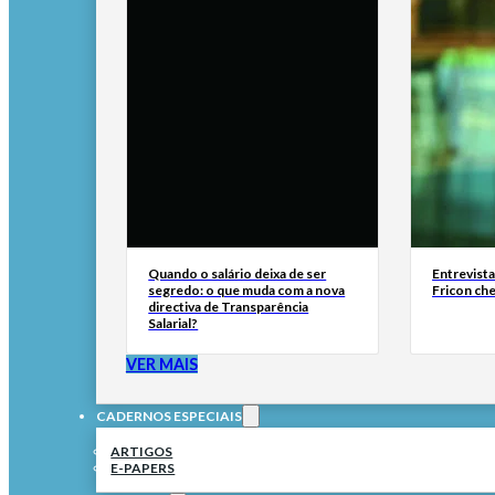
Quando o salário deixa de ser
Entrevist
segredo: o que muda com a nova
Fricon ch
directiva de Transparência
Salarial?
VER MAIS
CADERNOS ESPECIAIS
ARTIGOS
E-PAPERS