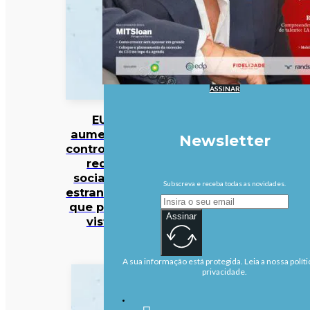
ASSINAR
EUA
aumentam
Newsletter
controlo das
redes
sociais de
Subscreva e receba todas as novidades.
estrangeiros
que pedem
Assinar
vistos
A sua informação está protegida. Leia a nossa políti
privacidade.