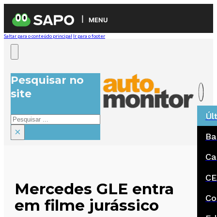
MENU
Saltar para o conteúdo principal
Ir para o footer
Pesquisar no
site
Úl
Pesquisar
×
Ba
Ca
CE
Mercedes GLE entra
Co
em filme jurássico