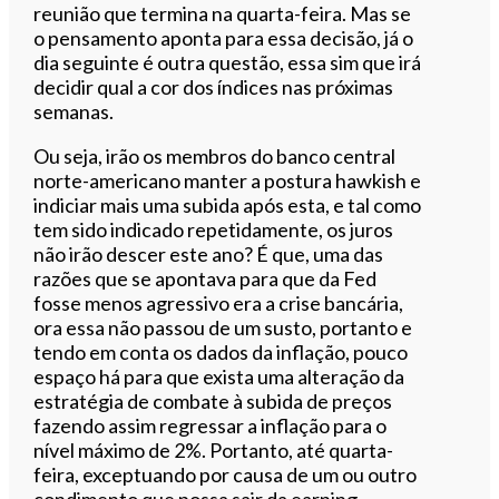
reunião que termina na quarta-feira. Mas se
o pensamento aponta para essa decisão, já o
dia seguinte é outra questão, essa sim que irá
decidir qual a cor dos índices nas próximas
semanas.
Ou seja, irão os membros do banco central
norte-americano manter a postura hawkish e
indiciar mais uma subida após esta, e tal como
tem sido indicado repetidamente, os juros
não irão descer este ano? É que, uma das
razões que se apontava para que da Fed
fosse menos agressivo era a crise bancária,
ora essa não passou de um susto, portanto e
tendo em conta os dados da inflação, pouco
espaço há para que exista uma alteração da
estratégia de combate à subida de preços
fazendo assim regressar a inflação para o
nível máximo de 2%. Portanto, até quarta-
feira, exceptuando por causa de um ou outro
condimento que possa sair da earning