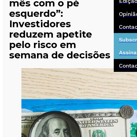
mês com o pé
Ediçã
esquerdo”:
Opiniã
Investidores
Conta
reduzem apetite
Subscr
pelo risco em
semana de decisões
Assina
Conta