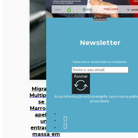
ASSINAR
Newsletter
Subscreva e receba todas as novidades.
Assinar
Migrações:
Multiplicam-
A sua informação está protegida. Leia a nossa políti
se em
privacidade.
Marrocos os
apelos a
uma
entrada em
massa em