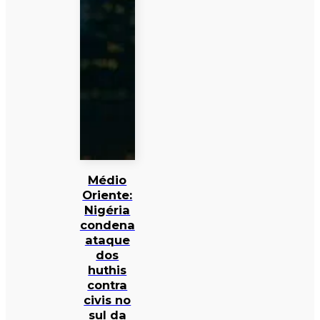
Médio
Oriente:
Nigéria
condena
ataque
dos
huthis
contra
civis no
sul da