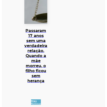
Passaram
17 anos
sem uma
verdadeira
relação.
Quando a
mãe
morreu, o
filho ficou
sem
herança
Mais
Notícias