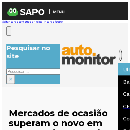
MENU
Saltar para o conteúdo principal
Ir para o footer
Pesquisar no
site
Úl
Pesquisar
×
Ba
Ca
CE
Mercados de ocasião
Co
superam o novo em