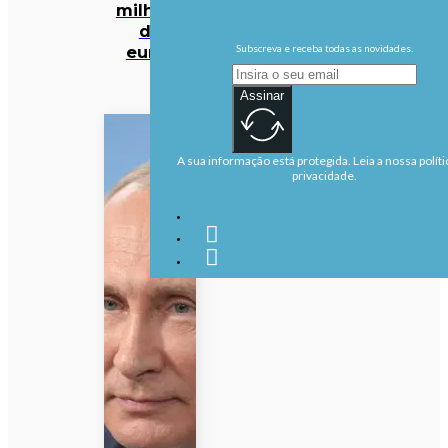
milhões
de
euros
Subscreva e receba todas as novidades.
Assinar
A sua informação está protegida. Leia a nossa políti
privacidade.