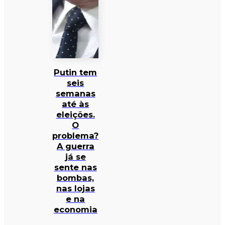
Putin tem
seis
semanas
até às
eleições.
O
problema?
A guerra
já se
sente nas
bombas,
nas lojas
e na
economia