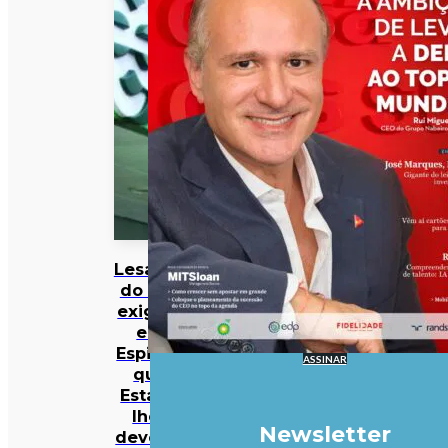
Lesados
do BES
exigem
em
Espinho
ASSINAR
que
Estado
lhes
Newsletter
devolva