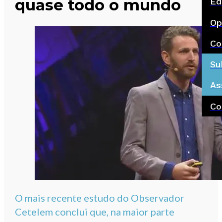
quase todo o mundo
Ed
Op
Co
Su
As
Co
O mais recente estudo do Observador
Cetelem conclui que, na maior parte