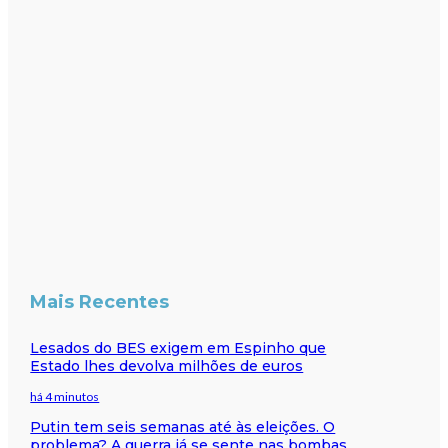
Mais Recentes
Lesados do BES exigem em Espinho que
Estado lhes devolva milhões de euros
há 4 minutos
Putin tem seis semanas até às eleições. O
problema? A guerra já se sente nas bombas,