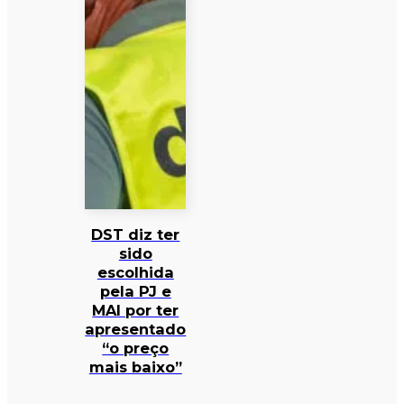
DST diz ter
sido
escolhida
pela PJ e
MAI por ter
apresentado
“o preço
mais baixo”