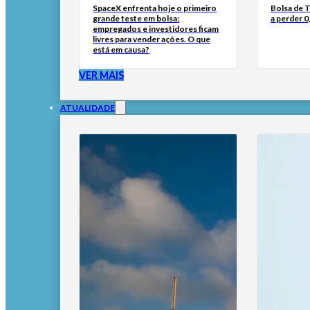
SpaceX enfrenta hoje o primeiro
Bolsa de 
grande teste em bolsa:
a perder 
empregados e investidores ficam
livres para vender ações. O que
está em causa?
VER MAIS
ATUALIDADE