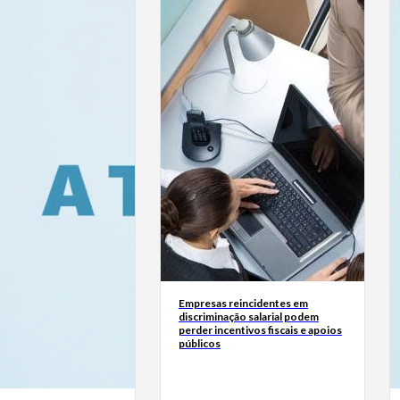
Empresas reincidentes em
discriminação salarial podem
perder incentivos fiscais e apoios
públicos