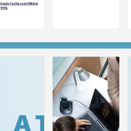
Tóquio fecha com Nikkei
0,93%