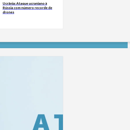
Ucrânia: Ataque ucraniano à
Rússia com número recorde de
drones