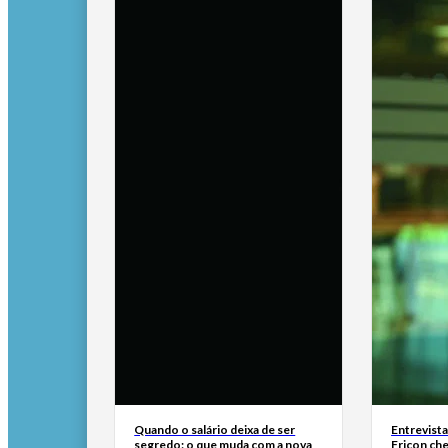
Quando o salário deixa de ser
Entrevist
segredo: o que muda com a nova
Fricon ch