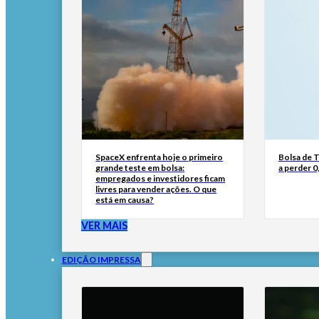
SpaceX enfrenta hoje o primeiro
Bolsa de 
grande teste em bolsa:
a perder 
empregados e investidores ficam
livres para vender ações. O que
está em causa?
VER MAIS
EDIÇÃO IMPRESSA