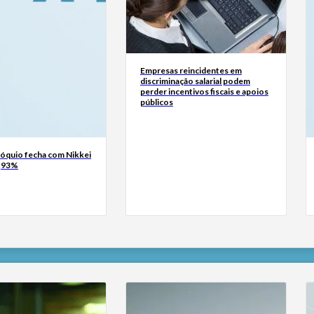
Empresas reincidentes em
discriminação salarial podem
perder incentivos fiscais e apoios
públicos
Tóquio fecha com Nikkei
0,93%