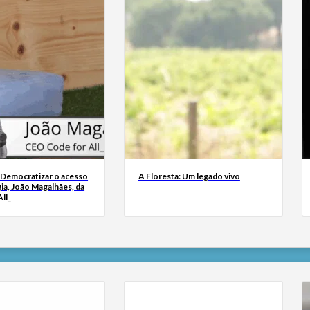
 Democratizar o acesso
A Floresta: Um legado vivo
ia, João Magalhães, da
ll_