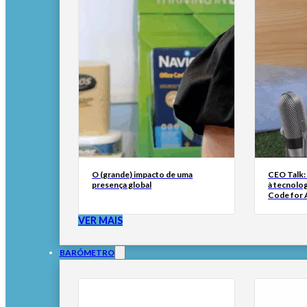
O (grande) impacto de uma
CEO Talk:
presença global
à tecnolog
Code for A
VER MAIS
BARÓMETRO