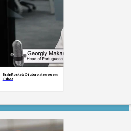
BrainRocket: O futuro aterrou em
Lisboa