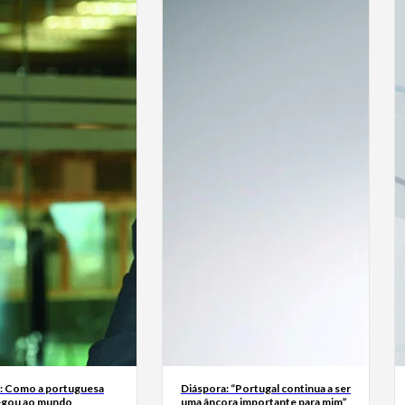
a: Como a portuguesa
Diáspora: “Portugal continua a ser
egou ao mundo
uma âncora importante para mim”