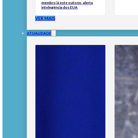
membro já este outono, alerta
intelegência dos EUA
VER MAIS
ATUALIDADE