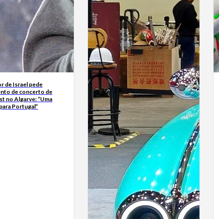
r de Israel pede
nto de concerto de
t no Algarve: “Uma
para Portugal”