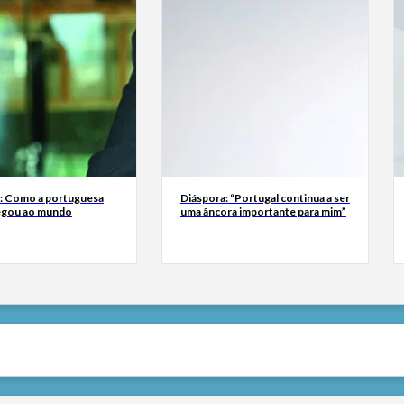
a: Como a portuguesa
Diáspora: “Portugal continua a ser
egou ao mundo
uma âncora importante para mim”