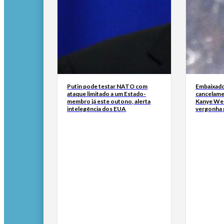
Putin pode testar NATO com
Embaixado
ataque limitado a um Estado-
cancelame
membro já este outono, alerta
Kanye Wes
intelegência dos EUA
vergonha 