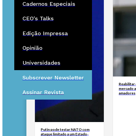
Cadernos Especiais
CEO's Talks
Edição Impressa
Opinião
Universidades
Subscrever Newsletter
Reabilitar
mercado a
Assinar Revista
amadores
Putin pode testar NATO com
ataque limitado a um Estado-