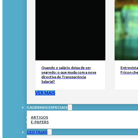
Quando o salário deixa de ser
Entrevist
segredo: o que muda com a nova
Fricon ch
directiva de Transparência
Salarial?
VER MAIS
CADERNOS ESPECIAIS
ARTIGOS
E-PAPERS
CEO TALKS