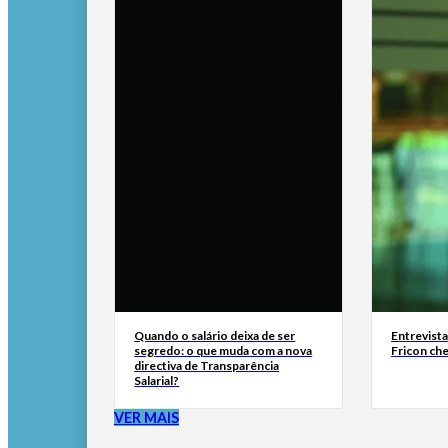
Quando o salário deixa de ser
Entrevist
segredo: o que muda com a nova
Fricon ch
directiva de Transparência
Salarial?
VER MAIS