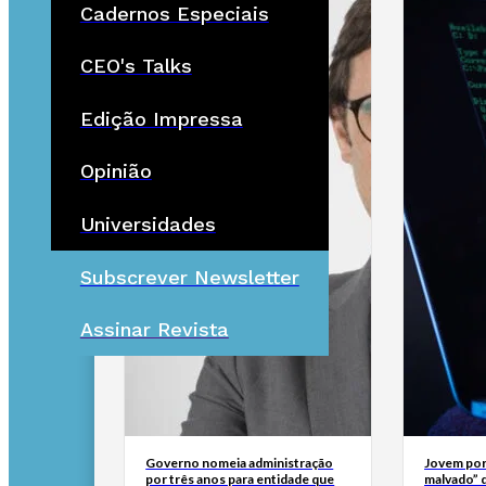
Cadernos Especiais
CEO's Talks
Edição Impressa
Opinião
Universidades
Subscrever Newsletter
Assinar Revista
Governo nomeia administração
Jovem por
por três anos para entidade que
malvado” 