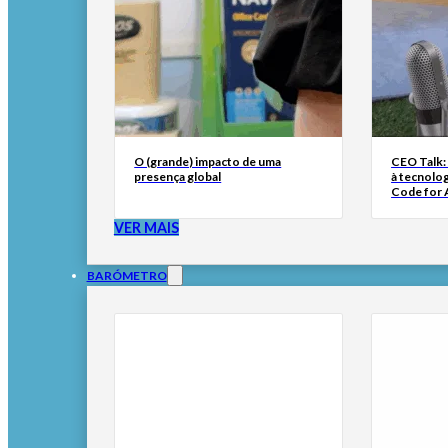
O (grande) impacto de uma
CEO Talk:
presença global
à tecnolog
Code for A
VER MAIS
BARÓMETRO