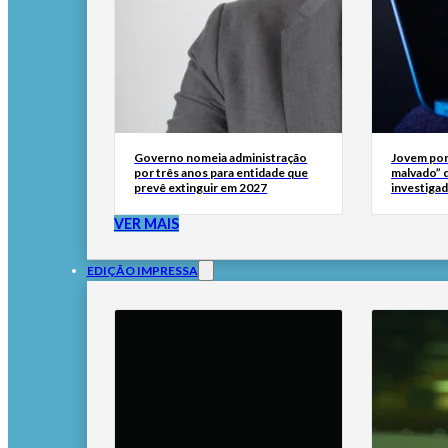
Governo nomeia administração
Jovem por
por três anos para entidade que
malvado” 
prevê extinguir em 2027
investigad
VER MAIS
EDIÇÃO IMPRESSA