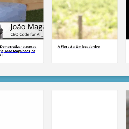
 Democratizar o acesso
A Floresta: Um legado vivo
ia, João Magalhães, da
ll_