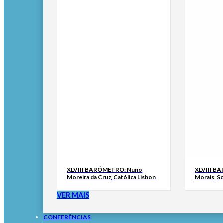
XLVIII BARÓMETRO: Nuno
XLVIII B
Moreira da Cruz, Católica Lisbon
Morais, S
VER MAIS
CONFERÊNCIAS