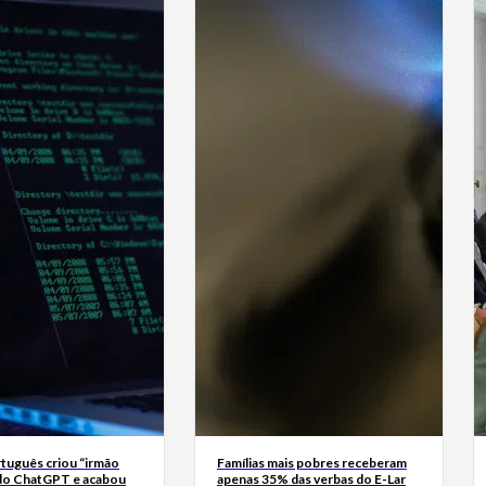
tuguês criou “irmão
Famílias mais pobres receberam
do ChatGPT e acabou
apenas 35% das verbas do E-Lar