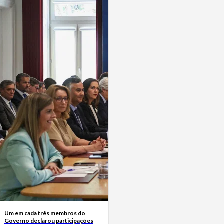
Um em cada três membros do
Governo declarou participações