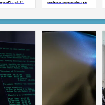
o pela PJ e pelo FBI
para trocar equipamentos a gás