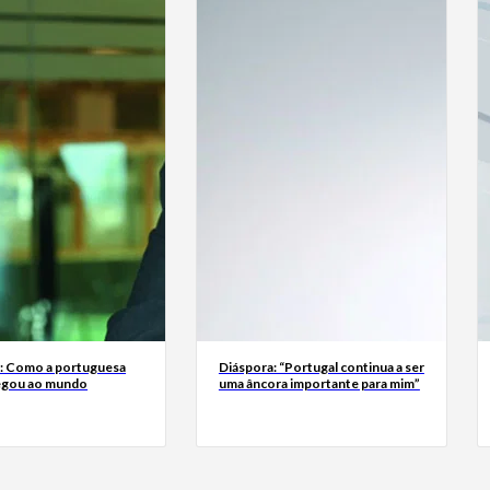
a: Como a portuguesa
Diáspora: “Portugal continua a ser
egou ao mundo
uma âncora importante para mim”