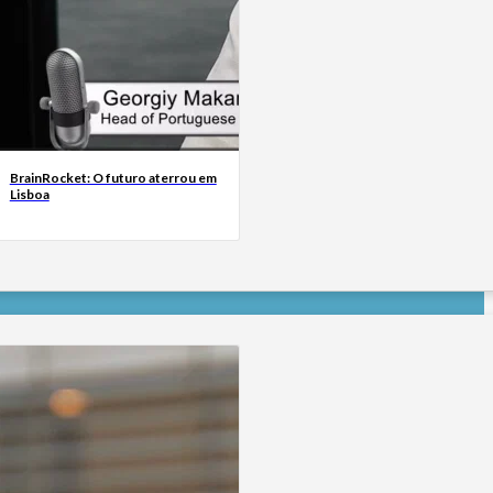
BrainRocket: O futuro aterrou em
Lisboa