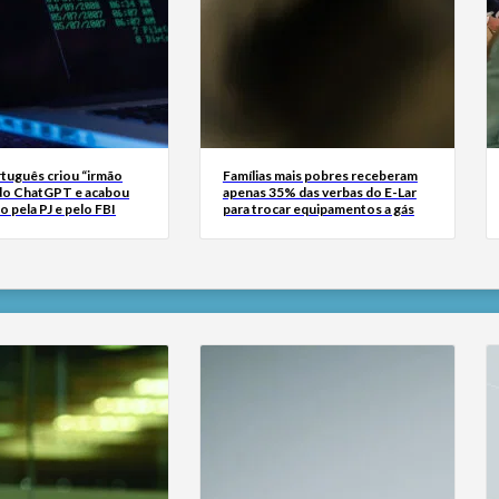
tuguês criou “irmão
Famílias mais pobres receberam
do ChatGPT e acabou
apenas 35% das verbas do E-Lar
o pela PJ e pelo FBI
para trocar equipamentos a gás