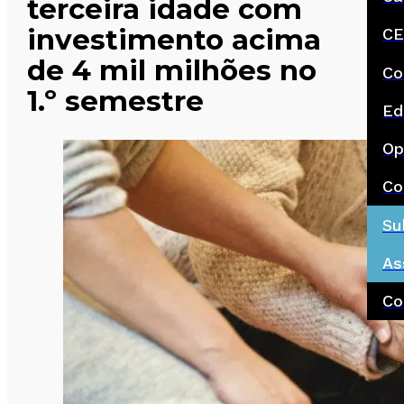
terceira idade com
investimento acima
CE
de 4 mil milhões no
Co
1.º semestre
Ed
Op
Co
Su
As
Co