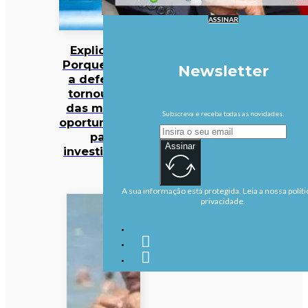
ASSINAR
Explicador:
Porque é que
Newsletter
a defesa se
tornou uma
das maiores
Subscreva e receba todas as novidades.
oportunidades
para
Assinar
investidores?
A sua informação está protegida. Leia a nossa políti
privacidade.