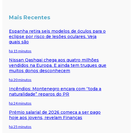
Mais Recentes
Espanha retira seis modelos de óculos para o
eclipse por risco de lesões oculares. Veja
quais são
há 15 minutos
Nissan Qashqai chega aos quatro milhões
vendidos na Europa. E ainda tem truques que
muitos donos desconhecem
há 20 minutos
Incêndios: Montenegro encara com “toda a
naturalidade” reparos do PR
há 24 minutos
Prémio salarial de 2026 começa a ser pago
hoje aos jovens, revelam Finanças
há 25 minutos