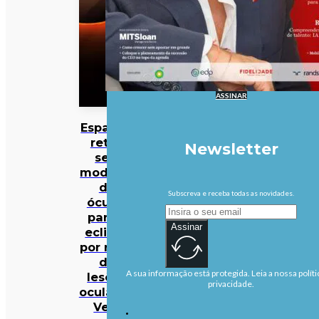
ASSINAR
Espanha
retira
Newsletter
seis
modelos
de
Subscreva e receba todas as novidades.
óculos
para o
Assinar
eclipse
por risco
de
A sua informação está protegida. Leia a nossa políti
lesões
privacidade.
oculares.
Veja