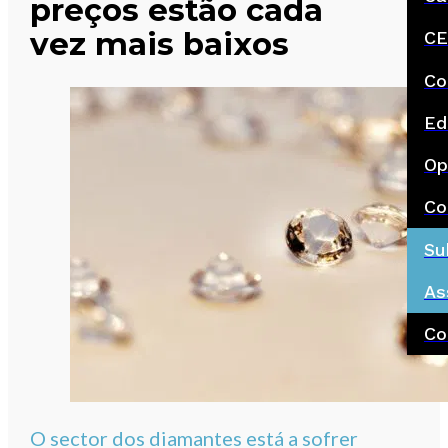
preços estão cada
vez mais baixos
CE
Co
Ed
Op
Co
Su
As
Co
O sector dos diamantes está a sofrer