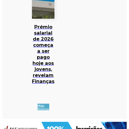
Prémio
salarial
de 2026
começa
a ser
pago
hoje aos
jovens,
revelam
Finanças
Mais
Notícias