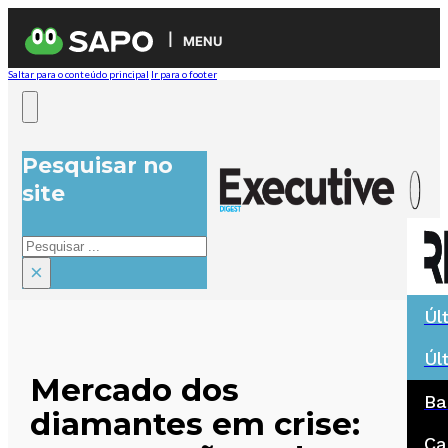
MENU
Saltar para o conteúdo principal
Ir para o footer
Pesquisar no
site
Pesquisar
×
Úl
Úl
Mercado dos
Ba
diamantes em crise:
Ca