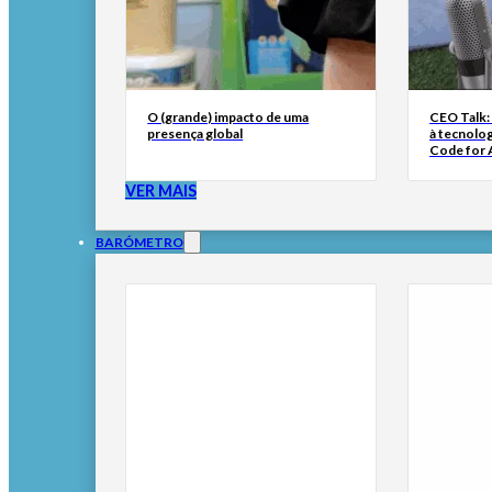
O (grande) impacto de uma
CEO Talk:
presença global
à tecnolog
Code for A
VER MAIS
BARÓMETRO