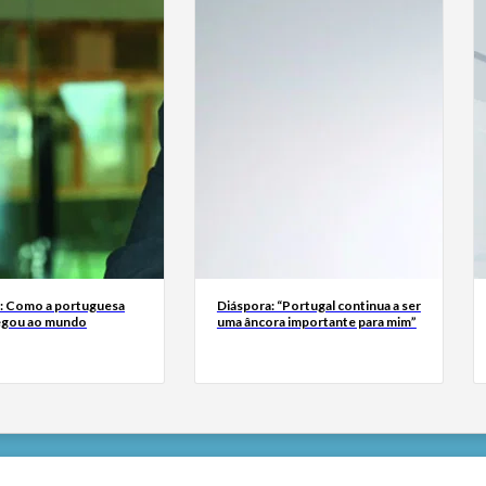
a: Como a portuguesa
Diáspora: “Portugal continua a ser
egou ao mundo
uma âncora importante para mim”