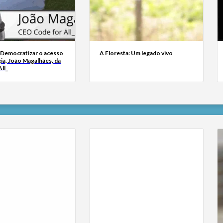
 Democratizar o acesso
A Floresta: Um legado vivo
ia, João Magalhães, da
ll_