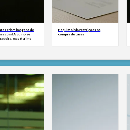
tes criam imagens de
Pequim alivia restrições na
uas com IA como se
compra de casas
cadeira, mas é crime