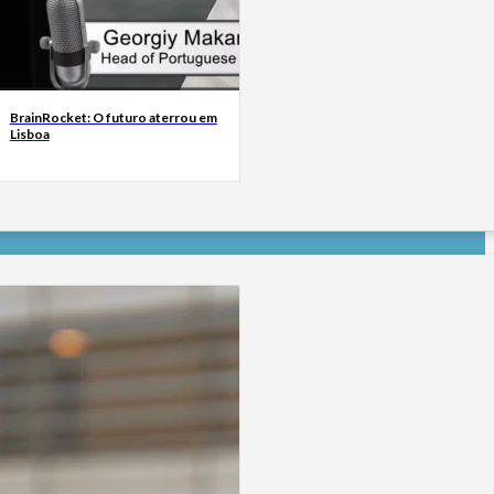
BrainRocket: O futuro aterrou em
Lisboa