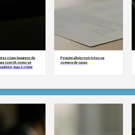
tes criam imagens de
Pequim alivia restrições na
uas com IA como se
compra de casas
cadeira, mas é crime