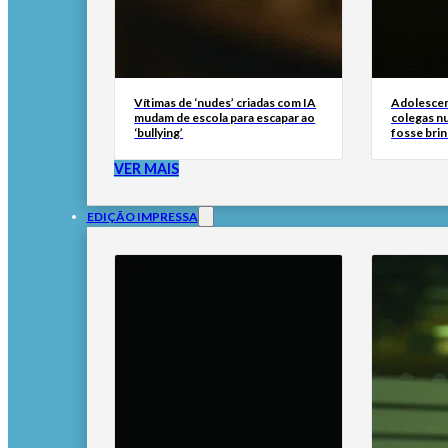
Vítimas de ‘nudes’ criadas com IA
Adolescen
mudam de escola para escapar ao
colegas n
‘bullying’
fosse brin
VER MAIS
EDIÇÃO IMPRESSA