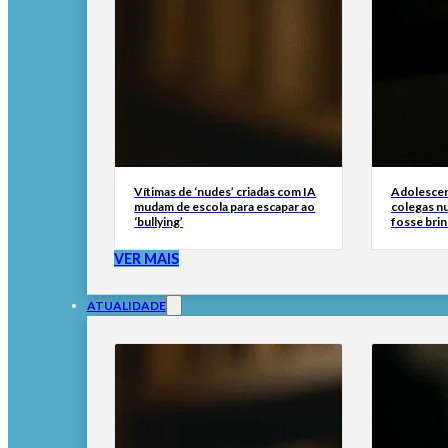
Vítimas de ‘nudes’ criadas com IA
Adolescen
mudam de escola para escapar ao
colegas n
‘bullying’
fosse brin
VER MAIS
ATUALIDADE