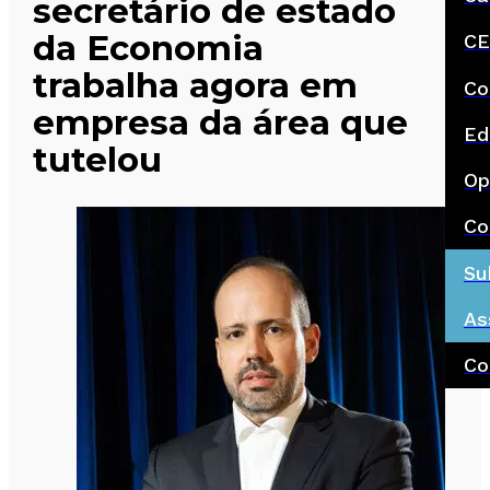
secretário de estado
da Economia
CE
trabalha agora em
Co
empresa da área que
Ed
tutelou
Op
Co
Su
As
Co