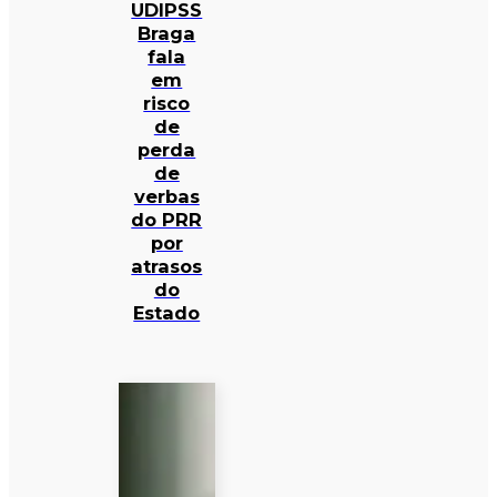
UDIPSS
Braga
fala
em
risco
de
perda
de
verbas
do PRR
por
atrasos
do
Estado