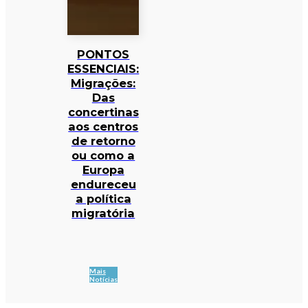
PONTOS
ESSENCIAIS:
Migrações:
Das
concertinas
aos centros
de retorno
ou como a
Europa
endureceu
a política
migratória
Mais
Notícias