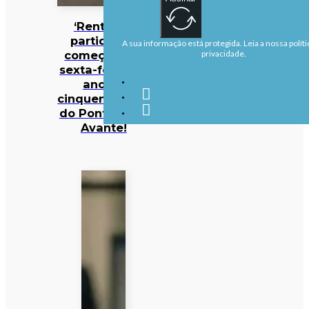
‘Rentrées’
partidárias
A sua informação está protegida. Leia a nossa políti
começam na
privacidade.
sexta-feira em
ano de
cinquentenário
do Pontal e do
Avante!