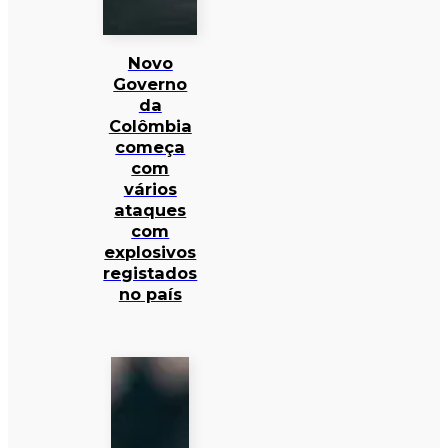
Novo
Governo
da
Colômbia
começa
com
vários
ataques
com
explosivos
registados
no país