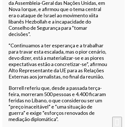
da Assembleia-Geral das Nações Unidas, em
Nova Iorque, e afirmou que o tema central
era o ataque de Israel ao movimento xiita
libanês Hezbollah e a incapacidade do
Conselho de Segurança para “tomar
decisões”.
“Continuamos a ter esperança e a trabalhar
para travar esta escalada, mas o pior cenário,
devo dizer, está a materializar-se e as piores
expectativas estão a concretizar-se”, afirmou
Alto Representante da UE para as Relações
Externas aos jornalistas, no final da reunião.
Borrell referiu que, desde a passada terça-
feira, morreram 500 pessoas e 4.400 ficaram
feridas no Líbano, o que considerou ser um
“preço inaceitável” e “uma situação de
guerra” e exige “esforços renovados de
mediação diplomática”.