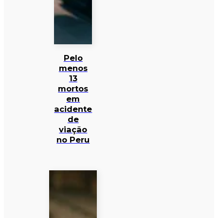
Pelo
menos
13
mortos
em
acidente
de
viação
no Peru