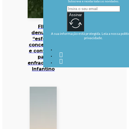
Subscreva e receba todas as novidades.
Assinar
FIFA
denuncia
A sua informação está protegida. Leia a nossa políti
“esforço
privacidade.
concertado
e contínuo”
para
enfraquecer
Infantino