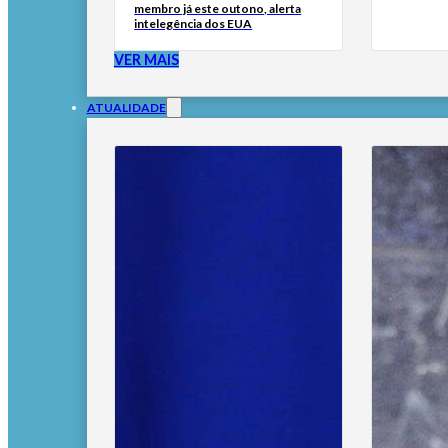
membro já este outono, alerta
intelegência dos EUA
VER MAIS
ATUALIDADE