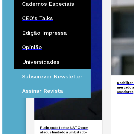
Cadernos Especiais
CEO's Talks
Edição Impressa
Opinião
Universidades
Subscrever Newsletter
Reabilitar
mercado a
Assinar Revista
amadores
Putin pode testar NATO com
ataque limitado a um Estado-