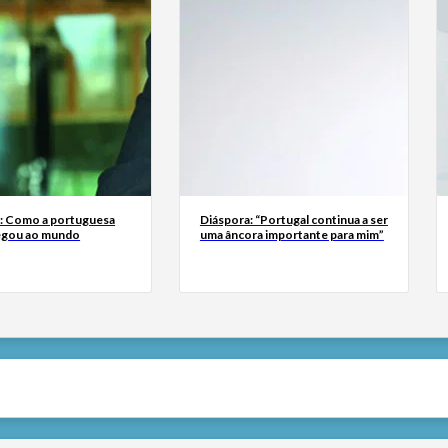
a: Como a portuguesa
Diáspora: “Portugal continua a ser
egou ao mundo
uma âncora importante para mim”