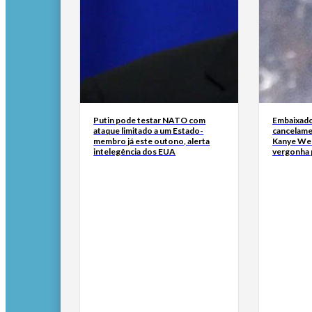
Putin pode testar NATO com
Embaixado
ataque limitado a um Estado-
cancelame
membro já este outono, alerta
Kanye Wes
intelegência dos EUA
vergonha 