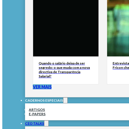
Quando o salário deixa de ser
Entrevist
segredo: o que muda com a nova
Fricon ch
directiva de Transparência
Salarial?
VER MAIS
CADERNOS ESPECIAIS
ARTIGOS
E-PAPERS
CEO TALKS