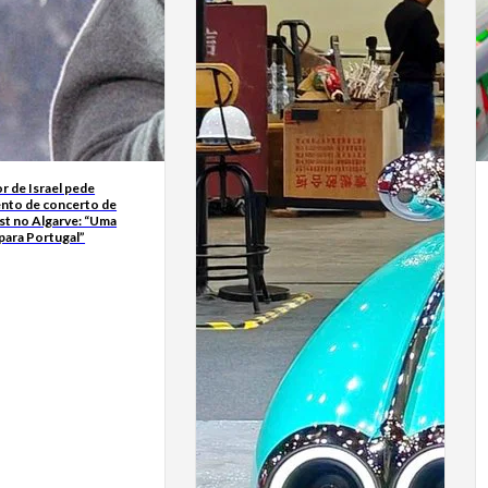
r de Israel pede
nto de concerto de
t no Algarve: “Uma
para Portugal”