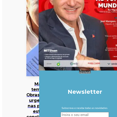
ASSINAR
Mau
tempo:
Newsletter
Obras mais
urgentes
nas praias
Subscreva e receba todas as novidades.
estão
concluídas,