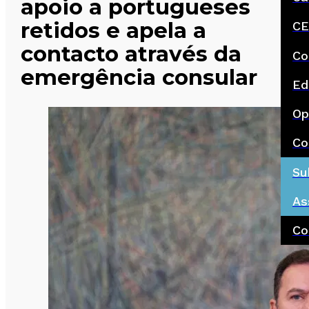
apoio a portugueses
retidos e apela a
CE
contacto através da
Co
emergência consular
Ed
Op
Co
Su
As
Co