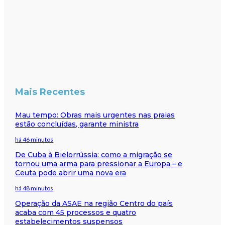
Mais Recentes
Mau tempo: Obras mais urgentes nas praias
estão concluídas, garante ministra
há 46 minutos
De Cuba à Bielorrússia: como a migração se
tornou uma arma para pressionar a Europa – e
Ceuta pode abrir uma nova era
há 48 minutos
Operação da ASAE na região Centro do país
acaba com 45 processos e quatro
estabelecimentos suspensos