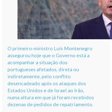
O primeiro-ministro Luís Montenegro
assegurou hoje que o Governo está a
acompanhar a situação dos
portugueses afetados, direta ou
indiretamente, pelo conflito
desencadeado após os ataques dos
Estados Unidos e de Israel ao Irão,
numa altura em que já foram recebidos
dezenas de pedidos de repatriamento.