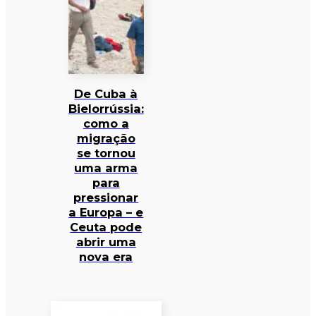
De Cuba à
Bielorrússia:
como a
migração
se tornou
uma arma
para
pressionar
a Europa – e
Ceuta pode
abrir uma
nova era