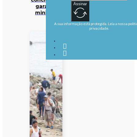
Assinar
garante
ministra
A sua informação está protegida. Leia a nossa políti
privacidade.