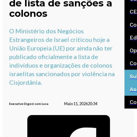
de lista de sanções a
colonos
CE
Co
O Ministério dos Negócios
Ed
Estrangeiros de Israel criticou hoje a
União Europeia (UE) por ainda não ter
Op
publicado oficialmente a lista de
Co
indivíduos e organizações de colonos
israelitas sancionados por violência na
Su
Cisjordânia.
As
Co
Maio 11, 2026
20:34
Executive Digest com Lusa