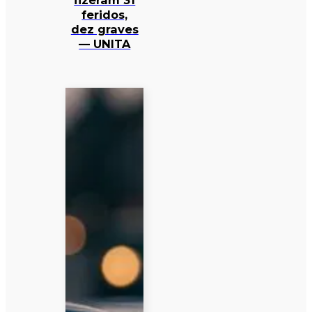
fizeram 31
feridos,
dez graves
— UNITA