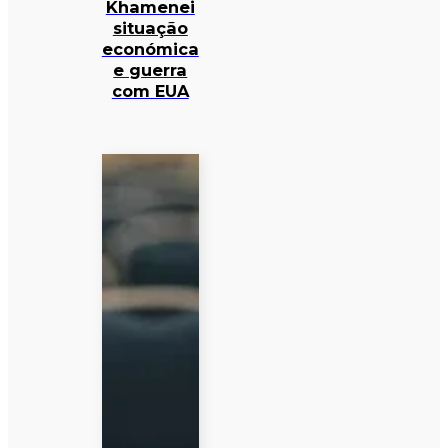
Khamenei
situação
económica
e guerra
com EUA