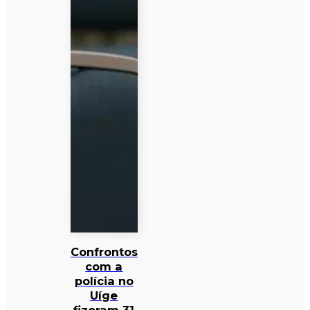
Confrontos
com a
polícia no
Uíge