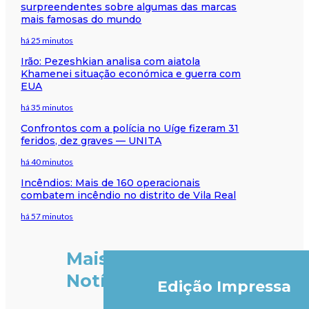
surpreendentes sobre algumas das marcas
mais famosas do mundo
há 25 minutos
Irão: Pezeshkian analisa com aiatola
Khamenei situação económica e guerra com
EUA
há 35 minutos
Confrontos com a polícia no Uíge fizeram 31
feridos, dez graves — UNITA
há 40 minutos
Incêndios: Mais de 160 operacionais
combatem incêndio no distrito de Vila Real
há 57 minutos
Mais
Notícias
Edição Impressa