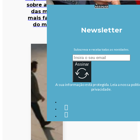
sobre algumas
ASSINAR
das marcas
mais famosas
do mundo
Newsletter
Subscreva e receba todas as novidades.
Assinar
A sua informação está protegida. Leia a nossa políti
privacidade.