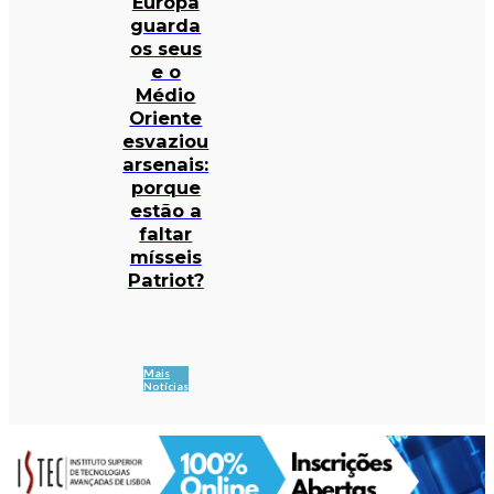
Europa
guarda
os seus
e o
Médio
Oriente
esvaziou
arsenais:
porque
estão a
faltar
mísseis
Patriot?
Mais
Notícias