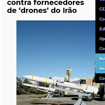
contra fornecedores
de ‘drones’ do Irão
CE
Co
Ed
Op
Co
Su
As
Co