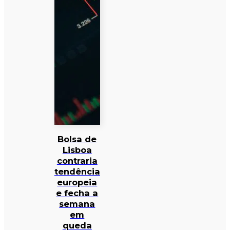
Bolsa de
Lisboa
contraria
tendência
europeia
e fecha a
semana
em
queda