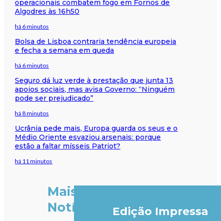
operacionais combatem fogo em Fornos de
Algodres às 16h50
há 6 minutos
Bolsa de Lisboa contraria tendência europeia
e fecha a semana em queda
há 6 minutos
Seguro dá luz verde à prestação que junta 13
apoios sociais, mas avisa Governo: “Ninguém
pode ser prejudicado”
há 8 minutos
Ucrânia pede mais, Europa guarda os seus e o
Médio Oriente esvaziou arsenais: porque
estão a faltar mísseis Patriot?
há 11 minutos
Mais
Notícias
Edição Impressa