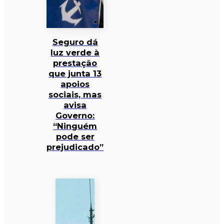
Seguro dá
luz verde à
prestação
que junta 13
apoios
sociais, mas
avisa
Governo:
“Ninguém
pode ser
prejudicado”