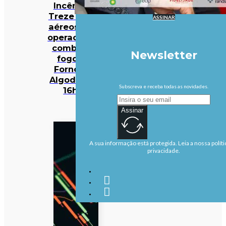
Incêndios:
Treze meios
ASSINAR
aéreos e 301
operacionais
combatem
Newsletter
fogo em
Fornos de
Algodres às
Subscreva e receba todas as novidades.
16h50
Assinar
A sua informação está protegida. Leia a nossa políti
privacidade.