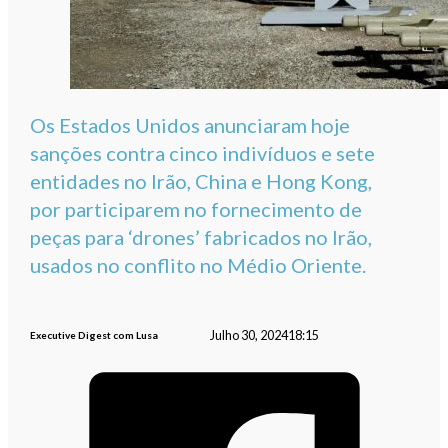
Os Estados Unidos anunciaram hoje
sanções contra cinco indivíduos e sete
entidades no Irão, China e Hong Kong,
por participarem no fornecimento de
peças para ‘drones’ fabricados no Irão,
usados no conflito no Médio Oriente.
Julho 30, 2024
18:15
Executive Digest com Lusa