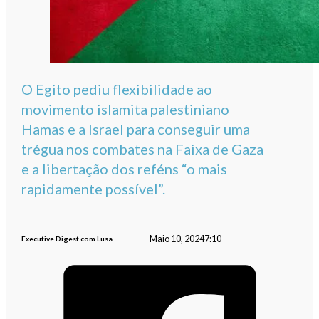
O Egito pediu flexibilidade ao
movimento islamita palestiniano
Hamas e a Israel para conseguir uma
trégua nos combates na Faixa de Gaza
e a libertação dos reféns “o mais
rapidamente possível”.
Maio 10, 2024
7:10
Executive Digest com Lusa