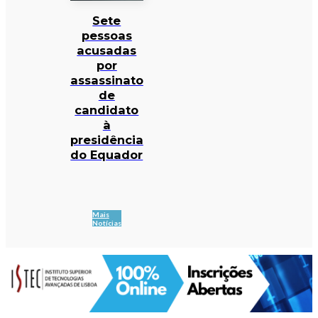
Sete
pessoas
acusadas
por
assassinato
de
candidato
à
presidência
do Equador
Mais
Notícias