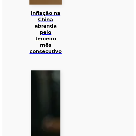
Inflação na
China
abranda
pelo
terceiro
mês
consecutivo