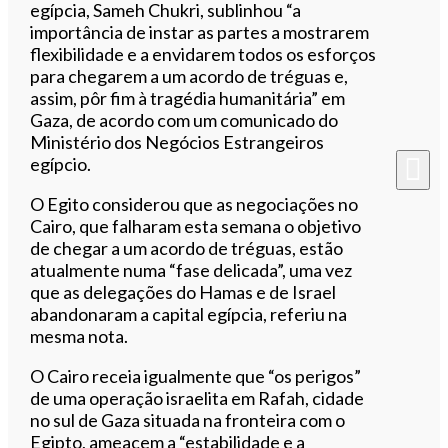
egípcia, Sameh Chukri, sublinhou “a
importância de instar as partes a mostrarem
flexibilidade e a envidarem todos os esforços
para chegarem a um acordo de tréguas e,
assim, pôr fim à tragédia humanitária” em
Gaza, de acordo com um comunicado do
Ministério dos Negócios Estrangeiros
egípcio.
O Egito considerou que as negociações no
Cairo, que falharam esta semana o objetivo
de chegar a um acordo de tréguas, estão
atualmente numa “fase delicada”, uma vez
que as delegações do Hamas e de Israel
abandonaram a capital egípcia, referiu na
mesma nota.
O Cairo receia igualmente que “os perigos”
de uma operação israelita em Rafah, cidade
no sul de Gaza situada na fronteira com o
Egipto, ameacem a “estabilidade e a