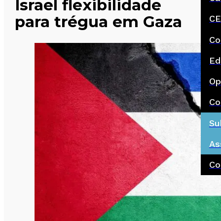
Israel flexibilidade
para trégua em Gaza
CE
Co
Ed
Op
Co
Su
As
Co