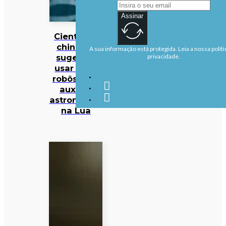
Assinar
Cientistas
chineses
A sua informação está protegida. Leia a nossa políti
sugerem
privacidade.
usar cães
robôs para
auxiliar
astronautas
na Lua