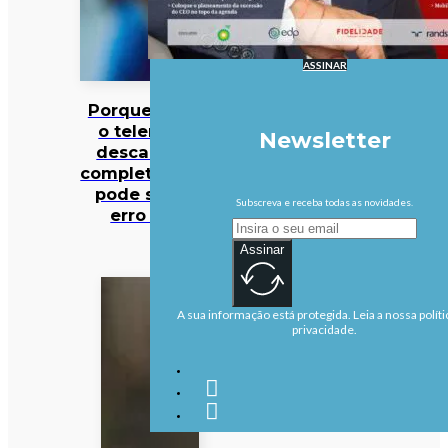
ASSINAR
Porque deixar
o telemóvel
Newsletter
descarregar
completamente
pode ser um
Subscreva e receba todas as novidades.
erro caro
Assinar
A sua informação está protegida. Leia a nossa políti
privacidade.