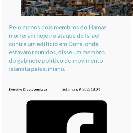
Pelo menos dois membros do Hamas
morreram hoje no ataque de Israel
contra um edifício em Doha, onde
estavam reunidos, disse um membro
do gabinete político do movimento
islamita palestiniano.
Setembro 9, 2025
18:04
Executive Digest com Lusa