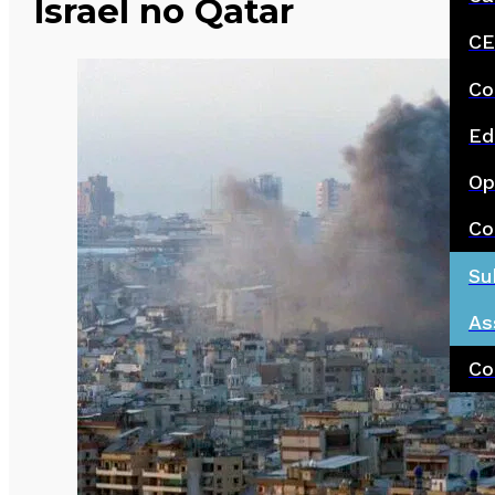
Israel no Qatar
CE
Co
Ed
Op
Co
Su
As
Co