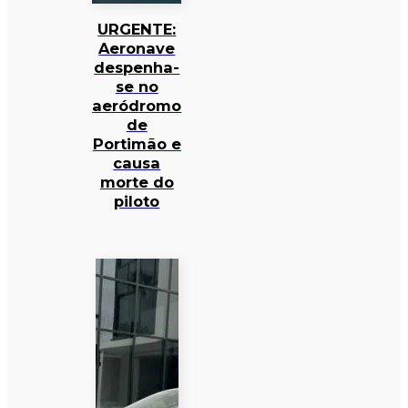
URGENTE:
Aeronave
despenha-
se no
aeródromo
de
Portimão e
causa
morte do
piloto