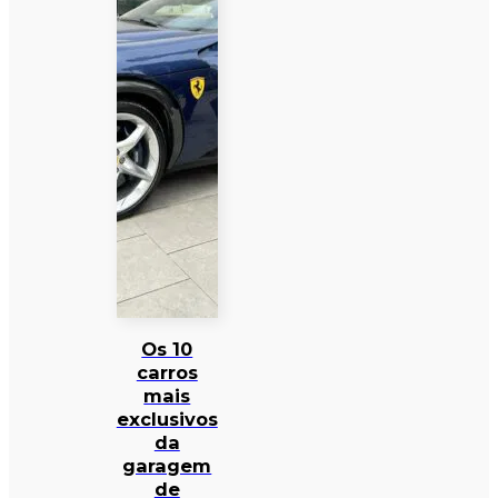
Os 10
carros
mais
exclusivos
da
garagem
de