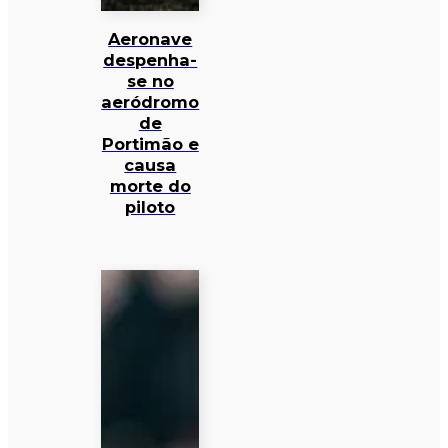
Aeronave
despenha-
se no
aeródromo
de
Portimão e
causa
morte do
piloto