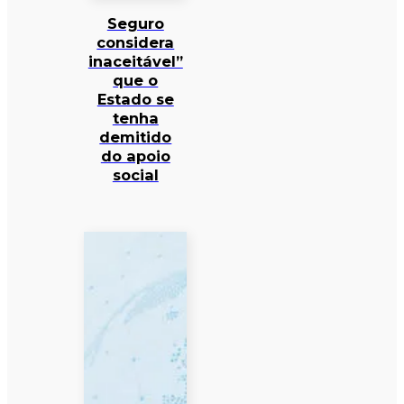
Seguro
considera
inaceitável”
que o
Estado se
tenha
demitido
do apoio
social