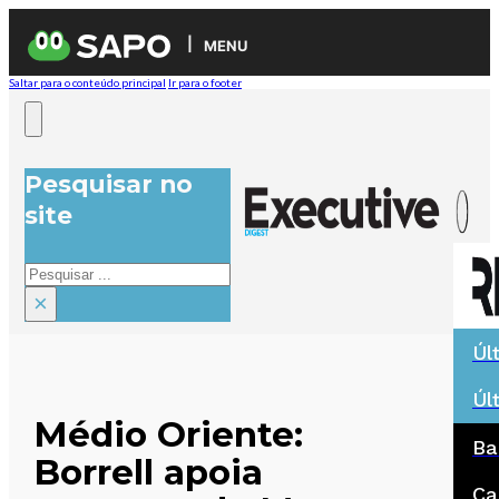
MENU
Saltar para o conteúdo principal
Ir para o footer
Pesquisar no
site
Pesquisar
×
Úl
Úl
Médio Oriente:
Ba
Borrell apoia
Ca