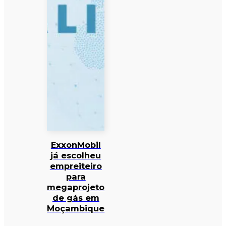
ExxonMobil
já escolheu
empreiteiro
para
megaprojeto
de gás em
Moçambique