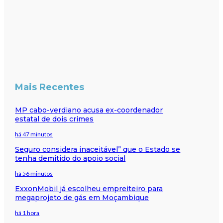
Mais Recentes
MP cabo-verdiano acusa ex-coordenador
estatal de dois crimes
há 47 minutos
Seguro considera inaceitável” que o Estado se
tenha demitido do apoio social
há 56 minutos
ExxonMobil já escolheu empreiteiro para
megaprojeto de gás em Moçambique
há 1 hora