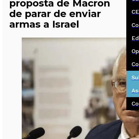
proposta de Macron
de parar de enviar
CE
armas a Israel
Co
Ed
Op
Co
Su
As
Co