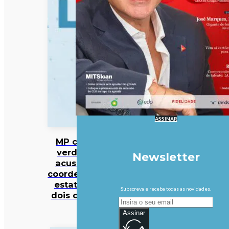
ASSINAR
MP cabo-
verdiano
Newsletter
acusa ex-
coordenador
estatal de
Subscreva e receba todas as novidades.
dois crimes
Assinar