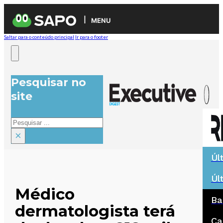
MENU
Saltar para o conteúdo principal
Ir para o footer
Pesquisar no
site
Pesquisar
×
Úl
Úl
Médico
Ba
dermatologista terá
Ca