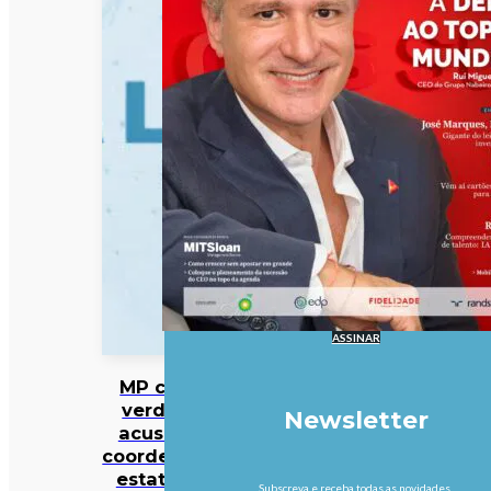
ASSINAR
MP cabo-
verdiano
Newsletter
acusa ex-
coordenador
estatal de
Subscreva e receba todas as novidades.