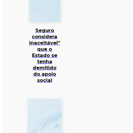
Seguro
considera
inaceitável”
que o
Estado se
tenha
demitido
do apoio
social