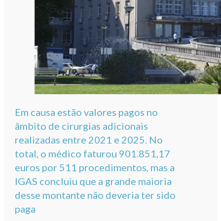
Em causa estão valores pagos no
âmbito de cirurgias adicionais
realizadas entre 2021 e 2025. No
total, o médico faturou 901.851,17
euros por 511 procedimentos, mas a
IGAS concluiu que a grande maioria
desse montante não deveria ter sido
paga