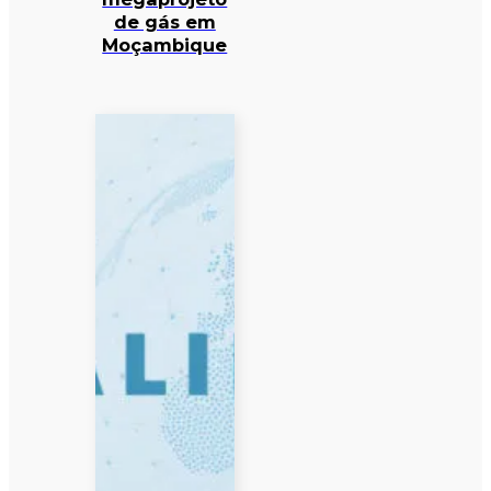
de gás em
Moçambique