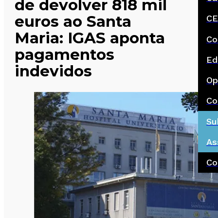
de devolver 818 mil
euros ao Santa
CE
Maria: IGAS aponta
Co
pagamentos
Ed
indevidos
Op
Co
Su
As
Co