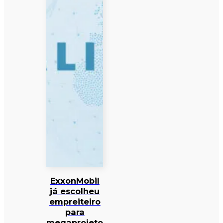
ExxonMobil
já escolheu
empreiteiro
para
megaprojeto