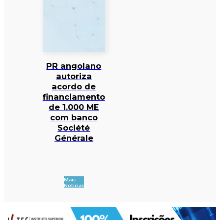
PR angolano
autoriza
acordo de
financiamento
de 1.000 ME
com banco
Société
Générale
Mais
Notícias