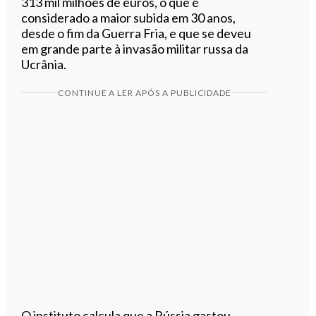
313 mil milhões de euros, o que é
considerado a maior subida em 30 anos,
desde o fim da Guerra Fria, e que se deveu
em grande parte à invasão militar russa da
Ucrânia.
CONTINUE A LER APÓS A PUBLICIDADE
O instituto calcula que a Rússia gastou