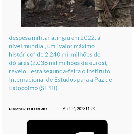
despesa militar atingiu em 2022, a
nível mundial, um “valor máximo
histórico” de 2.240 mil milhões de
dólares (2.036 mil milhões de euros),
revelou esta segunda-feira o Instituto
Internacional de Estudos para a Paz de
Estocolmo (SIPRI).
Abril 24, 2023
11:23
Executive Digest com Lusa