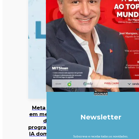
ASSINAR
Meta entra
em mercado
Newsletter
da
programação
IA dominado
Subscreva e receba todas as novidades.