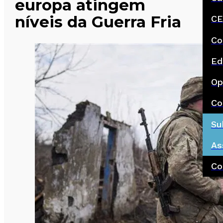
europa atingem
níveis da Guerra Fria
CE
Co
Ed
Op
Co
Su
As
Co