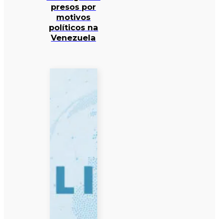
presos por
motivos
políticos na
Venezuela