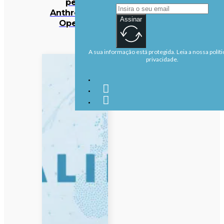
pela
Anthropic e
Assinar
OpenAI
A sua informação está protegida. Leia a nossa políti
privacidade.