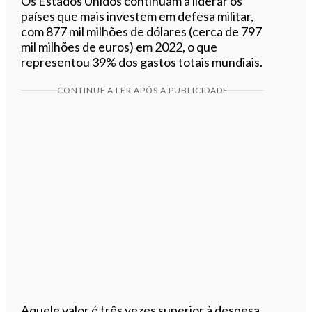
Os Estados Unidos continuam a liderar os
países que mais investem em defesa militar,
com 877 mil milhões de dólares (cerca de 797
mil milhões de euros) em 2022, o que
representou 39% dos gastos totais mundiais.
CONTINUE A LER APÓS A PUBLICIDADE
Aquele valor é três vezes superior à despesa