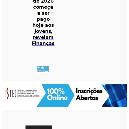
de 2026
começa
a ser
pago
hoje aos
jovens,
revelam
Finanças
Mais
Notícias