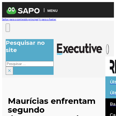
MENU
Saltar para o conteúdo principal
Ir para o footer
Pesquisar no
site
Pesquisar
×
Úl
Úl
Maurícias enfrentam
Ba
segundo
Ca