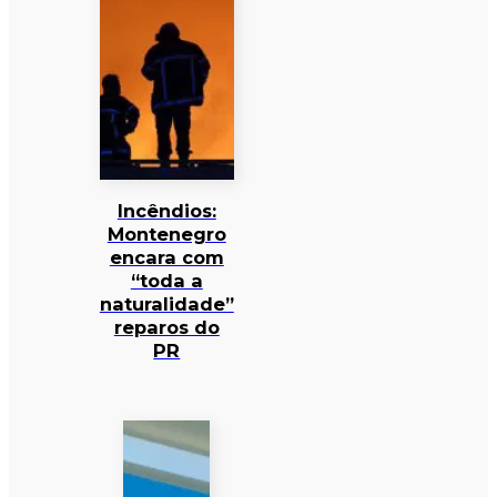
Incêndios:
Montenegro
encara com
“toda a
naturalidade”
reparos do
PR