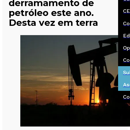
derramamento de
petróleo este ano.
CE
Desta vez em terra
Co
Ed
Op
Co
Su
As
Co