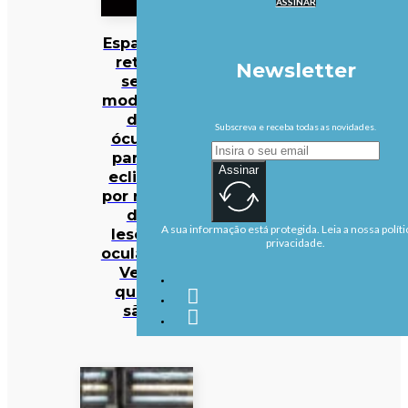
ASSINAR
Espanha
retira
Newsletter
seis
modelos
de
Subscreva e receba todas as novidades.
óculos
para o
Assinar
eclipse
por risco
de
A sua informação está protegida. Leia a nossa políti
lesões
privacidade.
oculares.
Veja
quais
são