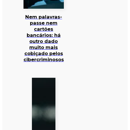
Nem palavras-
passe nem
cartões
bancários: há
outro dado
muito mais
cobiçado pelos
cibercriminosos