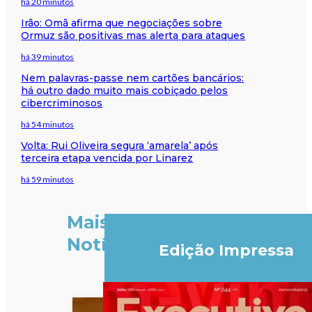
há 20 minutos
Irão: Omã afirma que negociações sobre
Ormuz são positivas mas alerta para ataques
há 39 minutos
Nem palavras-passe nem cartões bancários:
há outro dado muito mais cobiçado pelos
cibercriminosos
há 54 minutos
Volta: Rui Oliveira segura ‘amarela’ após
terceira etapa vencida por Linarez
há 59 minutos
Mais
Notícias
Edição Impressa