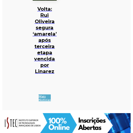
Volta:
Rui
Oliveira
segura
‘amarela’
após
terceira
etapa
vencida
por
Linarez
Mais
Notícias