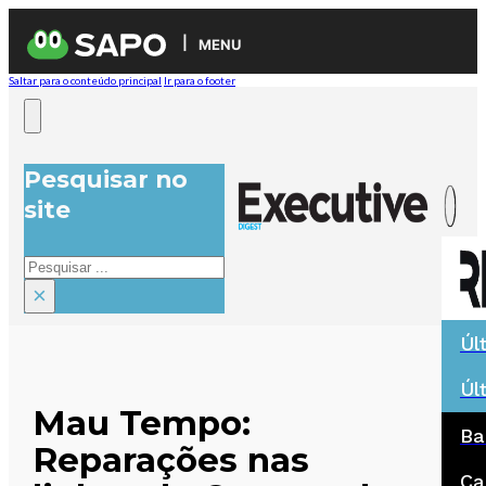
MENU
Saltar para o conteúdo principal
Ir para o footer
Pesquisar no
site
Pesquisar
×
Úl
Úl
Mau Tempo:
Ba
Reparações nas
Ca