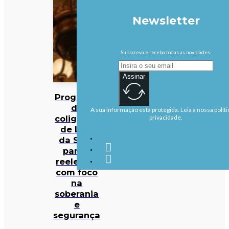
Newsletter
Subscreva e receba todas as novidades.
Assinar
Programa
da
A sua informação está protegida. Leia a nossa políti
coligação
privacidade.
de Lula
da Silva
para a
reeleição
com foco
na
soberania
e
segurança