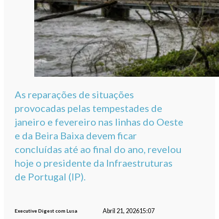
As reparações de situações
provocadas pelas tempestades de
janeiro e fevereiro nas linhas do Oeste
e da Beira Baixa devem ficar
concluídas até ao final do ano, revelou
hoje o presidente da Infraestruturas
de Portugal (IP).
Abril 21, 2026
15:07
Executive Digest com Lusa