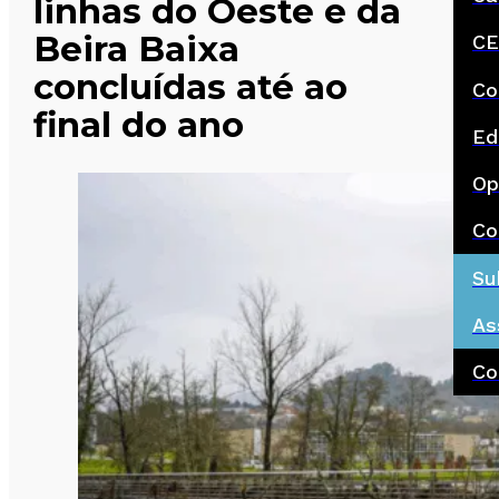
linhas do Oeste e da
Beira Baixa
CE
concluídas até ao
Co
final do ano
Ed
Op
Co
Su
As
Co