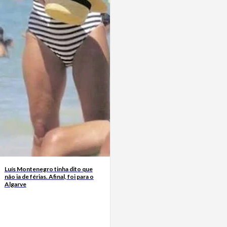
Luís Montenegro tinha dito que
não ia de férias. Afinal, foi para o
Algarve