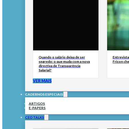
Quando o salário deixa de ser
Entrevist
segredo: o que muda com a nova
Fricon ch
directiva de Transparência
Salarial?
VER MAIS
CADERNOS ESPECIAIS
ARTIGOS
E-PAPERS
CEO TALKS