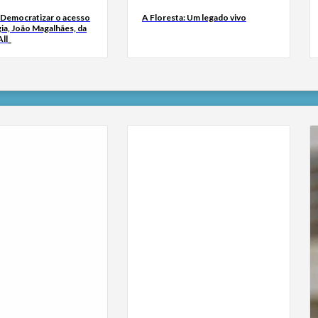
 Democratizar o acesso
A Floresta: Um legado vivo
ia, João Magalhães, da
ll_