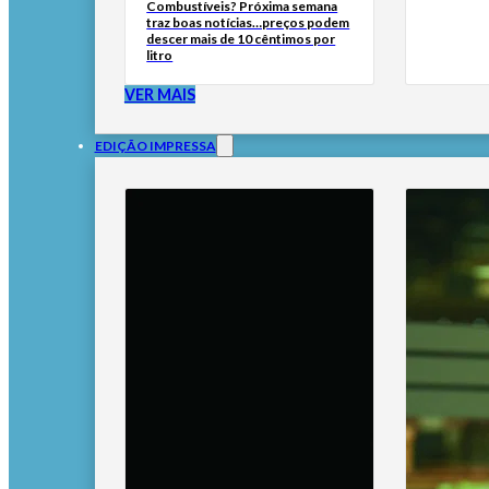
Combustíveis? Próxima semana
traz boas notícias…preços podem
descer mais de 10 cêntimos por
litro
VER MAIS
EDIÇÃO IMPRESSA