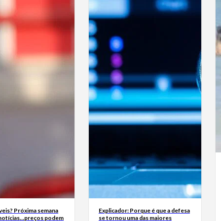
eis? Próxima semana
Explicador: Porque é que a defesa
 notícias…preços podem
se tornou uma das maiores