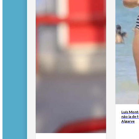
Luís Mont
não ia de f
Algarve