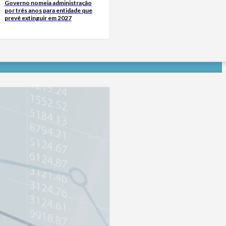
Governo nomeia administração
por três anos para entidade que
prevê extinguir em 2027