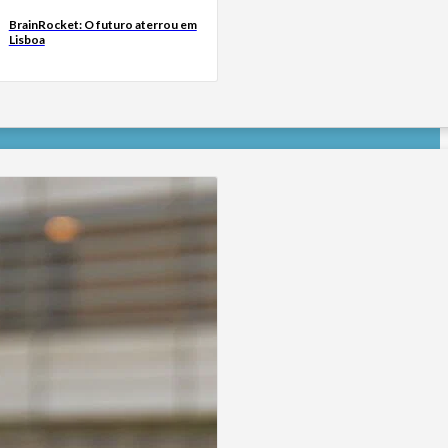
BrainRocket: O futuro aterrou em
Lisboa