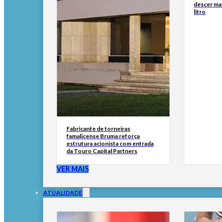
descer ma
litro
Fabricante de torneiras
famalicense Bruma reforça
estrutura acionista com entrada
da Touro Capital Partners
VER MAIS
ATUALIDADE