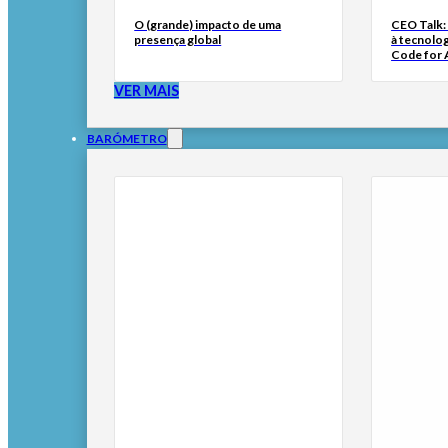
O (grande) impacto de uma
CEO Talk:
presença global
à tecnolog
Code for A
VER MAIS
BARÓMETRO