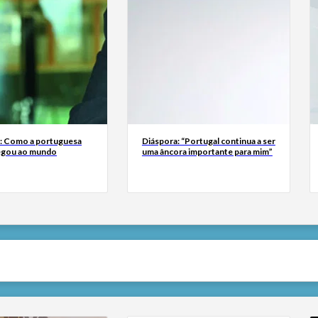
a: Como a portuguesa
Diáspora: “Portugal continua a ser
egou ao mundo
uma âncora importante para mim”