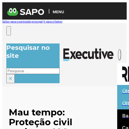
MENU
Saltar para o conteúdo principal
Ir para o footer
Pesquisar no
site
Pesquisar
×
Úl
Úl
Mau tempo:
Ba
Proteção civil
Ca