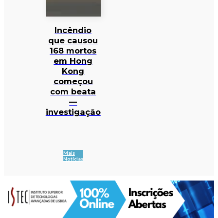
Incêndio
que causou
168 mortos
em Hong
Kong
começou
com beata
—
investigação
Mais
Notícias