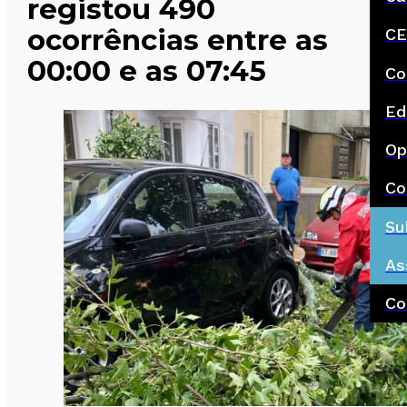
registou 490
ocorrências entre as
CE
00:00 e as 07:45
Co
Ed
Op
Co
Su
As
Co