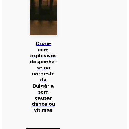
Drone
com
explosivos
despenha-
se no
nordeste
da
Bulgária
sem
causar
danos ou
vítimas