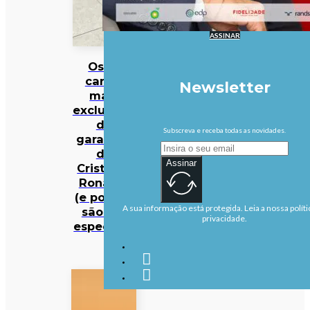
ASSINAR
Os 10
carros
Newsletter
mais
exclusivos
da
Subscreva e receba todas as novidades.
garagem
de
Assinar
Cristiano
Ronaldo
(e porque
A sua informação está protegida. Leia a nossa políti
são tão
privacidade.
especiais)