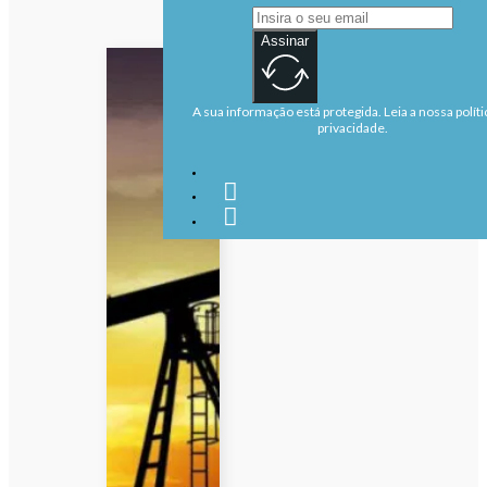
Assinar
A sua informação está protegida. Leia a nossa políti
privacidade.