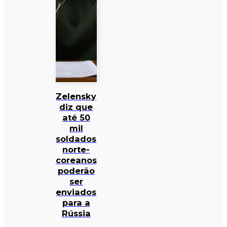
Zelensky
diz que
até 50
mil
soldados
norte-
coreanos
poderão
ser
enviados
para a
Rússia