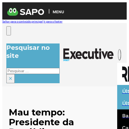
MENU
Saltar para o conteúdo principal
Ir para o footer
Pesquisar no
site
Pesquisar
×
Úl
Úl
Mau tempo:
Ba
Presidente da
Ca