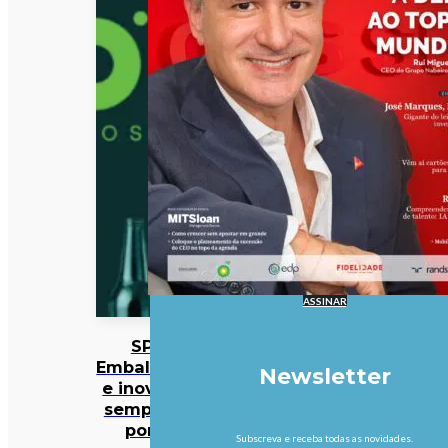
ASSINAR
SPV:
Embalagens
Newsletter
e inovação
sempre no
ponto
Subscreva e receba todas as novidades.