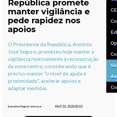
República promete
manter vigilância e
CE
pede rapidez nos
Co
apoios
Ed
Op
O Presidente da República, António
José Seguro, prometeu hoje manter a
Co
vigílância reativamente à reconstrução
Su
da zona centro, considerando que é
preciso manter “o nível de ajuda e
As
proximidade”, acelerar apoios e
Co
adaptar medidas.
Abril 10, 2026
20:03
Executive Digest com Lusa